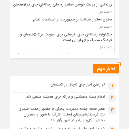
رونمایی از پوستر دومین جشنواره ملی رسانه‌ای چای در لاهیجان
3 هفته قبل
ستون استوار صیانت از جمهوریت و اسلامیت نظام
3 هفته قبل
جشنواره رسانه‌ای چای، فرصتی برای تقویت برند لاهیجان و
فرهنگ مصرف چای ایرانی است
3 هفته قبل
جشنواره ملی چای، حمایت از لاهیجان یا هزینه‌تراشی برای چای
ایرانی!؟
اخبار مهم
4 هفته قبل
پیکر مطهر رهبر شهید انقلاب در حرم مطهر رضوی آرام گرفت
4 هفته قبل
لو رفتن انبار چای قاچاق در لاهیجان
1
پس از طواف تهران، قم و عتبات… اینک سلامِ آخر در آستان امام
رئوف
ادغام بسته معیشتی و یارانه برای همیشه منتفی شد
2
4 هفته قبل
عصر جمعه جلسه مدیریت بحران با حضور رحمت حیدری
3
تصاویر هوایی مراسم تشییع پیکر مطهر آقای شهید ایران – مشهد
نژاد فرماندارشهرستان آستانه اشرفیه با شورا و دهیاران
4 هفته قبل
بخش مرکزی و بندر کیاشهر برگزار شد.
مراسم تشییع پیکر مطهر آقای شهید ایران – مشهد
شهردار لاهیجان از اختتامیه بخش شهری جشنواره «فرزند