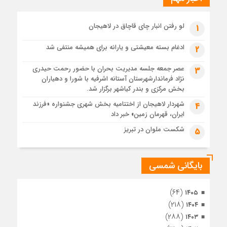
پیکر مطهر رهبر شهید انقلاب در حرم مطهر رضوی آرام گرفت
4 هفته قبل
لو رفتن انبار چای قاچاق در لاهیجان
1
پس از طواف تهران، قم و عتبات… اینک سلامِ آخر در آستان امام
رئوف
ادغام بسته معیشتی و یارانه برای همیشه منتفی شد
2
4 هفته قبل
عصر جمعه جلسه مدیریت بحران با حضور رحمت حیدری
3
تصاویر هوایی مراسم تشییع پیکر مطهر آقای شهید ایران – مشهد
نژاد فرماندارشهرستان آستانه اشرفیه با شورا و دهیاران
4 هفته قبل
بخش مرکزی و بندر کیاشهر برگزار شد.
مراسم تشییع پیکر مطهر آقای شهید ایران – مشهد
شهردار لاهیجان از اختتامیه بخش شهری جشنواره «فرزند
4
ایران، قهرمان زمین» خبر داد
4 هفته قبل
تصاویری از تراکم جمعیت حاضر در میدان ثورهالعشرین نجف
شکست ملوان در تبریز
5
اشرف
بایگانی شمسی
(۶۴)
۱۴۰۵
(۲۱۸)
۱۴۰۴
(۲۸۸)
۱۴۰۳