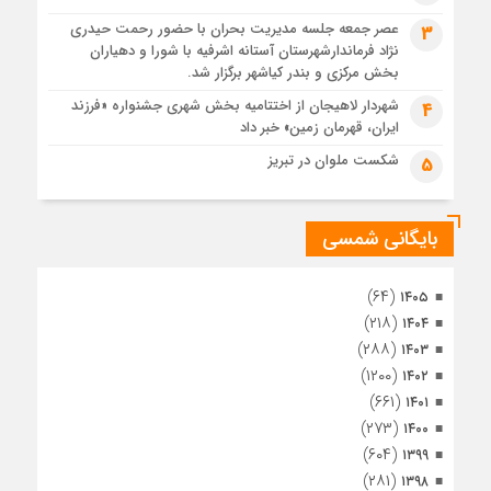
1 ماه قبل
عصر جمعه جلسه مدیریت بحران با حضور رحمت حیدری
3
تصاویر هوایی مراسم تشییع پیکر مطهر آقای شهید ایران – مشهد
نژاد فرماندارشهرستان آستانه اشرفیه با شورا و دهیاران
1 ماه قبل
بخش مرکزی و بندر کیاشهر برگزار شد.
مراسم تشییع پیکر مطهر آقای شهید ایران – مشهد
شهردار لاهیجان از اختتامیه بخش شهری جشنواره «فرزند
4
ایران، قهرمان زمین» خبر داد
1 ماه قبل
تصاویری از تراکم جمعیت حاضر در میدان ثورهالعشرین نجف
شکست ملوان در تبریز
5
اشرف
بایگانی شمسی
(۶۴)
۱۴۰۵
(۲۱۸)
۱۴۰۴
(۲۸۸)
۱۴۰۳
(۱۲۰۰)
۱۴۰۲
(۶۶۱)
۱۴۰۱
(۲۷۳)
۱۴۰۰
(۶۰۴)
۱۳۹۹
(۲۸۱)
۱۳۹۸