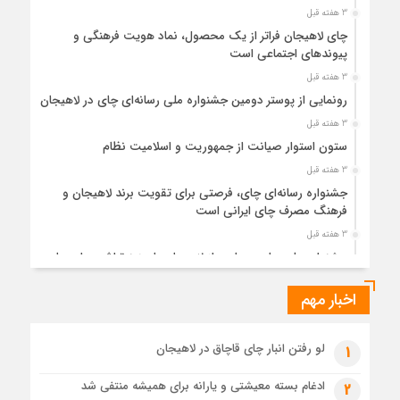
3 هفته قبل
چای لاهیجان فراتر از یک محصول، نماد هویت فرهنگی و
پیوندهای اجتماعی است
3 هفته قبل
رونمایی از پوستر دومین جشنواره ملی رسانه‌ای چای در لاهیجان
3 هفته قبل
ستون استوار صیانت از جمهوریت و اسلامیت نظام
3 هفته قبل
جشنواره رسانه‌ای چای، فرصتی برای تقویت برند لاهیجان و
فرهنگ مصرف چای ایرانی است
3 هفته قبل
جشنواره ملی چای، حمایت از لاهیجان یا هزینه‌تراشی برای چای
ایرانی!؟
اخبار مهم
1 ماه قبل
پیکر مطهر رهبر شهید انقلاب در حرم مطهر رضوی آرام گرفت
1 ماه قبل
لو رفتن انبار چای قاچاق در لاهیجان
1
پس از طواف تهران، قم و عتبات… اینک سلامِ آخر در آستان امام
رئوف
ادغام بسته معیشتی و یارانه برای همیشه منتفی شد
2