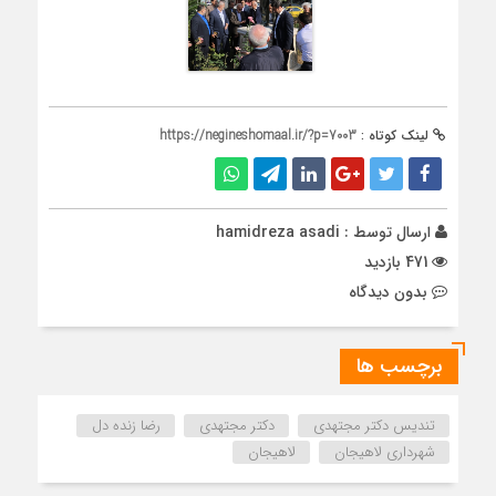
لینک کوتاه :
https://negineshomaal.ir/?p=7003
ارسال توسط :
hamidreza asadi
471 بازدید
بدون دیدگاه
برچسب ها
تندیس دکتر مجتهدی
دکتر مجتهدی
رضا زنده دل
شهرداری لاهیجان
لاهیجان