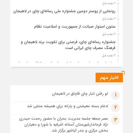
2 هفته قبل
رونمایی از پوستر دومین جشنواره ملی رسانه‌ای چای در لاهیجان
3 هفته قبل
ستون استوار صیانت از جمهوریت و اسلامیت نظام
3 هفته قبل
جشنواره رسانه‌ای چای، فرصتی برای تقویت برند لاهیجان و
فرهنگ مصرف چای ایرانی است
3 هفته قبل
جشنواره ملی چای، حمایت از لاهیجان یا هزینه‌تراشی برای چای
ایرانی!؟
اخبار مهم
4 هفته قبل
پیکر مطهر رهبر شهید انقلاب در حرم مطهر رضوی آرام گرفت
4 هفته قبل
لو رفتن انبار چای قاچاق در لاهیجان
1
پس از طواف تهران، قم و عتبات… اینک سلامِ آخر در آستان امام
رئوف
ادغام بسته معیشتی و یارانه برای همیشه منتفی شد
2
4 هفته قبل
عصر جمعه جلسه مدیریت بحران با حضور رحمت حیدری
3
تصاویر هوایی مراسم تشییع پیکر مطهر آقای شهید ایران – مشهد
نژاد فرماندارشهرستان آستانه اشرفیه با شورا و دهیاران
4 هفته قبل
بخش مرکزی و بندر کیاشهر برگزار شد.