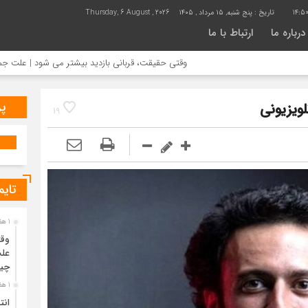
14:5
تاریخ :
پنج شنبه, ۱۵ مرداد , ۱۴۰۵
Thursday, 6 August , 2026
درباره ما
ارتباط با ما
وقتی حقیقت، قربانی بازدید بیشتر می شود | علت جمع آوری خانه سنتی
پر
ویزیونی
19
تایم
1 هفته قبل
وقت
علت
چی
1 هفته قبل
انت