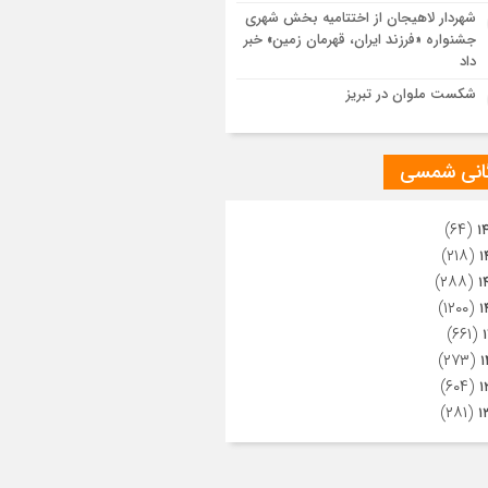
ویری از تراکم جمعیت حاضر در میدان
شهردار لاهیجان از اختتامیه بخش شهری
هالعشرین نجف اشرف
جشنواره «فرزند ایران، قهرمان زمین» خبر
داد
شکست ملوان در تبریز
گانی شمسی
(۶۴)
۱
(۲۱۸)
۱
(۲۸۸)
۱
(۱۲۰۰)
۱
(۶۶۱)
(۲۷۳)
۱
(۶۰۴)
۱
(۲۸۱)
۱