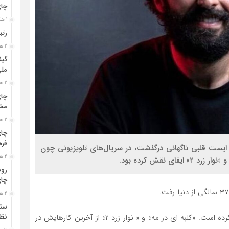
چا
1 هفته قبل
رتب
2 هفته قبل
گیل
مل
2 هفته قبل
چای
مشت
2 هفته قبل
چای
فره
ر ایست قلبی ناگهانی درگذشت، در سریال‌های تلویزیونی چون
2 هفته قبل
 نقش کرده بود.
رون
چای
2 هفته قبل
ستو
محمودی در این سال ها در سریال های زیادی ایفای نقش کرده است. «کلبه ای در مه» و « نوار زرد ۲» از آخرین کارهایش در
نظا