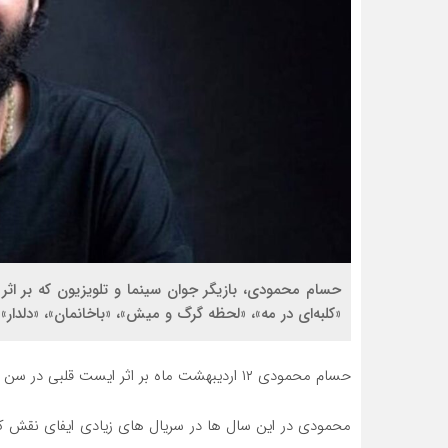
حسام محمودی، بازیگر جوان سینما و تلویزیون که بر اث
«کلبه‌ای در مه»، «لحظه گرگ و میش»، «باخانمان»، «دلدار» و «نوار زرد ۲» ایفای
حسام محمودی ۱۲ اردیبهشت ماه بر اثر ایست قلبی در سن ۳۷ سالگی از دنیا رفت.