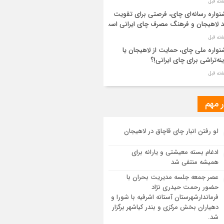
واره رسانه‌ای چای، فرصتی برای تقویت
د لاهیجان و فرهنگ مصرف چای ایرانی است
واره ملی چای، حمایت از لاهیجان یا
نه‌تراشی برای چای ایرانی!؟
ر مطهر رهبر شهید انقلاب در حرم مطهر
ی آرام گرفت
ر مهم
از طواف تهران، قم و عتبات… اینک سلامِ
لو رفتن انبار چای قاچاق در لاهیجان
 در آستان امام رئوف
ادغام بسته معیشتی و یارانه برای
ویر هوایی مراسم تشییع پیکر مطهر آقای
همیشه منتفی شد
د ایران – مشهد
عصر جمعه جلسه مدیریت بحران با
حضور رحمت حیدری نژاد
سم تشییع پیکر مطهر آقای شهید ایران –
فرماندارشهرستان آستانه اشرفیه با شورا و
هد
دهیاران بخش مرکزی و بندر کیاشهر برگزار
شد.