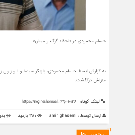
حسام محمودی در «لحظه گرگ و میش»
منزلش درگذشت.
لینک کوتاه :
https://negineshomaal.ir/?p=10136
ارسال توسط :
amir ghasemi
380 بازدید
بدو
برچسب ها