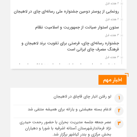
2 هفته قبل
رونمایی از پوستر دومین جشنواره ملی رسانه‌ای چای در لاهیجان
2 هفته قبل
ستون استوار صیانت از جمهوریت و اسلامیت نظام
3 هفته قبل
جشنواره رسانه‌ای چای، فرصتی برای تقویت برند لاهیجان و
فرهنگ مصرف چای ایرانی است
3 هفته قبل
جشنواره ملی چای، حمایت از لاهیجان یا هزینه‌تراشی برای چای
ایرانی!؟
اخبار مهم
3 هفته قبل
پیکر مطهر رهبر شهید انقلاب در حرم مطهر رضوی آرام گرفت
3 هفته قبل
لو رفتن انبار چای قاچاق در لاهیجان
1
پس از طواف تهران، قم و عتبات… اینک سلامِ آخر در آستان امام
رئوف
ادغام بسته معیشتی و یارانه برای همیشه منتفی شد
2
3 هفته قبل
عصر جمعه جلسه مدیریت بحران با حضور رحمت حیدری
3
تصاویر هوایی مراسم تشییع پیکر مطهر آقای شهید ایران – مشهد
نژاد فرماندارشهرستان آستانه اشرفیه با شورا و دهیاران
3 هفته قبل
بخش مرکزی و بندر کیاشهر برگزار شد.