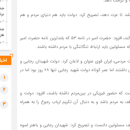
 و کرامت دهد.
3 هفته قبل
جشن
برن
 باشد تا عزت دهد، تصریح کرد: دولت باید هم دنیای مردم و هم
3 هفته قبل
جشن
هزی
وی با بیان اینکه مسئول باید بتواند در اداره مردم را تکریم کند، افزود: حضرت امیر در نامه ۵۳ که بلندترین نامه حضرت امیر
4 هفته قبل
ه مسئولین باید ارتباط تنگاتنگی با مردم داشته باشند.
پیک
رضو
اخبا
 مردمی، ایران قوی عنوان و اذعان کرد: دولت شهیدان رجایی و
4 هفته قبل
باهنر دولت مردمی بود و عشق و ایمان را به مردم عرضه می داشتند اما عمر کوتاه دولت شهید رجایی تنها ۲۸ روز بود اما در
پس 
آخر
1
4 هفته قبل
2
تصا
ت که حضور فیزیکی در بین‌مردم داشته باشند، افزود: دولت و
شهی
ف به مردم باشد و به دنبال آن تکریم ارباب رجوع را به همراه
3
4 هفته قبل
مرا
مش
ایف مسئولین دانست و تصریح کرد: شهیدان رجایی و باهنر اسوه
1 ماه قبل