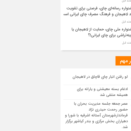
واره رسانه‌ای چای، فرصتی برای تقویت
د لاهیجان و فرهنگ مصرف چای ایرانی است
واره ملی چای، حمایت از لاهیجان یا
نه‌تراشی برای چای ایرانی!؟
ر مطهر رهبر شهید انقلاب در حرم مطهر
ی آرام گرفت
ر مهم
از طواف تهران، قم و عتبات… اینک سلامِ
لو رفتن انبار چای قاچاق در لاهیجان
 در آستان امام رئوف
ادغام بسته معیشتی و یارانه برای
ویر هوایی مراسم تشییع پیکر مطهر آقای
همیشه منتفی شد
د ایران – مشهد
عصر جمعه جلسه مدیریت بحران با
حضور رحمت حیدری نژاد
سم تشییع پیکر مطهر آقای شهید ایران –
فرماندارشهرستان آستانه اشرفیه با شورا و
هد
دهیاران بخش مرکزی و بندر کیاشهر برگزار
شد.