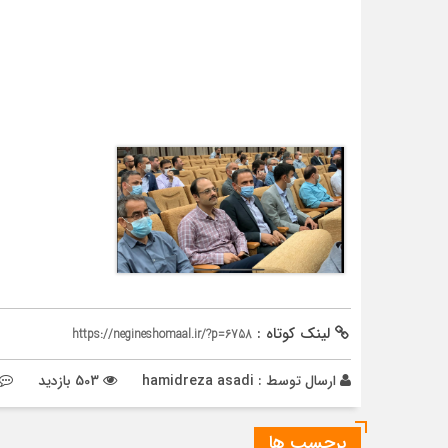
لینک کوتاه :
https://negineshomaal.ir/?p=6758
ارسال توسط :
hamidreza asadi
503 بازدید
برچسب ها