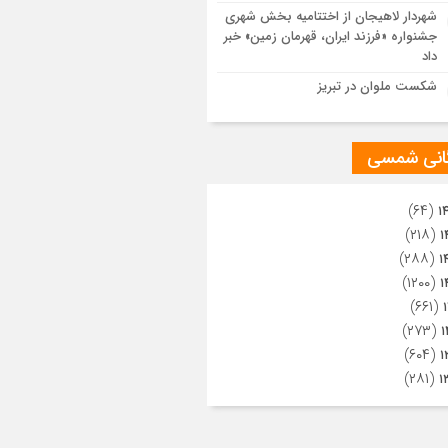
ویری از تراکم جمعیت حاضر در میدان
شهردار لاهیجان از اختتامیه بخش شهری
هالعشرین نجف اشرف
جشنواره «فرزند ایران، قهرمان زمین» خبر
داد
شکست ملوان در تبریز
گانی شمسی
(۶۴)
۱
(۲۱۸)
۱
(۲۸۸)
۱
(۱۲۰۰)
۱
(۶۶۱)
(۲۷۳)
۱
(۶۰۴)
۱
(۲۸۱)
۱