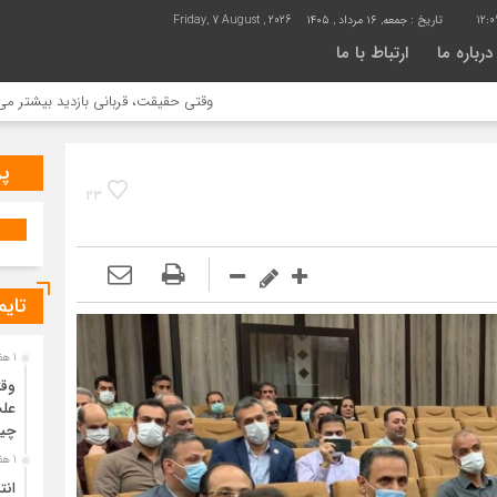
12:0
تاریخ :
جمعه, ۱۶ مرداد , ۱۴۰۵
Friday, 7 August , 2026
درباره ما
ارتباط با ما
وقتی حقیقت، قربانی بازدید بیشتر می شود | علت جم
پر
23
تایم
1 هفته قبل
وقت
علت
چی
1 هفته قبل
انت