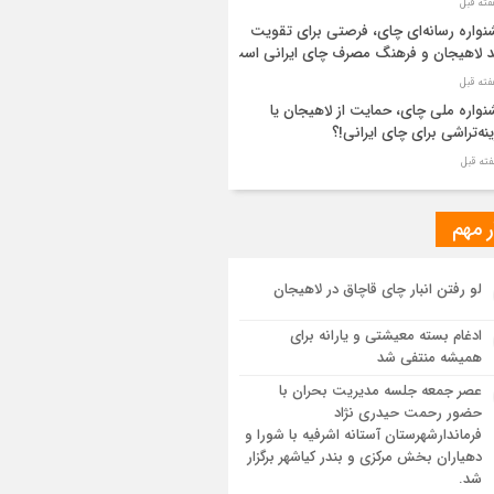
واره رسانه‌ای چای، فرصتی برای تقویت
د لاهیجان و فرهنگ مصرف چای ایرانی است
واره ملی چای، حمایت از لاهیجان یا
نه‌تراشی برای چای ایرانی!؟
ر مطهر رهبر شهید انقلاب در حرم مطهر
ی آرام گرفت
ر مهم
از طواف تهران، قم و عتبات… اینک سلامِ
لو رفتن انبار چای قاچاق در لاهیجان
 در آستان امام رئوف
ادغام بسته معیشتی و یارانه برای
ویر هوایی مراسم تشییع پیکر مطهر آقای
همیشه منتفی شد
د ایران – مشهد
عصر جمعه جلسه مدیریت بحران با
حضور رحمت حیدری نژاد
سم تشییع پیکر مطهر آقای شهید ایران –
فرماندارشهرستان آستانه اشرفیه با شورا و
هد
دهیاران بخش مرکزی و بندر کیاشهر برگزار
شد.