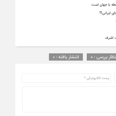
طه با جهان است
ی ایرانی!؟
ف اشرف
تظار بررسی : 0
انتشار یافته : ۰