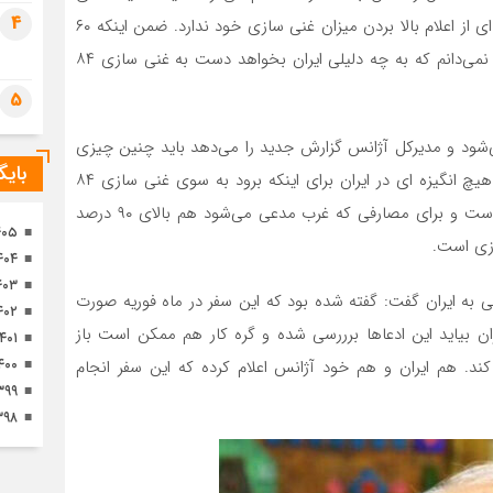
تصا
4
هسته ای ایران زیر نظر آژانس است و ایران ترس و واهمه ای از اعلام بالا بردن میزان غنی سازی خود ندارد. ضمن اینکه ۶۰
ثور
درصد توجیح فنی دارد اما ۸۴ درصد توجیح فنی هم ندارد. نمی‌دانم که به چه دلیلی ایران بخواهد دست به غنی سازی ۸۴
5
شود و مدیرکل آژانس گزارش جدید را می‌دهد باید چنین چیزی
بای
را قید کند. من بعید می‌دانم که چنین اتفاقی افتاده باشد. هیچ انگیزه ای در ایران برای اینکه برود به سوی غنی سازی ۸۴
درصدی وجود ندارد. چون کارکردش مانند همان ۶۰ درصد است و برای مصارفی که غرب مدعی می‌شود هم بالای ۹۰ درصد
۴۰۵
ازی است.
۴۰۴
۴۰۳
به ایران گفت: گفته شده بود که این سفر در ماه فوریه صورت
۴۰۲
ان بیاید این ادعاها برررسی شده و گره کار هم ممکن است باز
۱۴۰۱
۴۰۰
کند. هم ایران و هم خود آژانس اعلام کرده که این سفر انجام
۳۹۹
۳۹۸