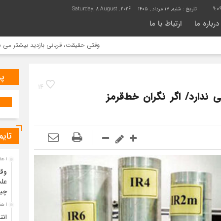
9:0
تاریخ :
شنبه, ۱۷ مرداد , ۱۴۰۵
Saturday, 8 August , 2026
درباره ما
ارتباط با ما
وقتی حقیقت، قربانی بازدید بیشتر می شود | علت جمع آو
پر
14
صدی توجیه فنی ندارد/ اگر نگران خط‌قرمز
تایم
1 هفته قبل
وقت
علت
چی
1 هفته قبل
انت