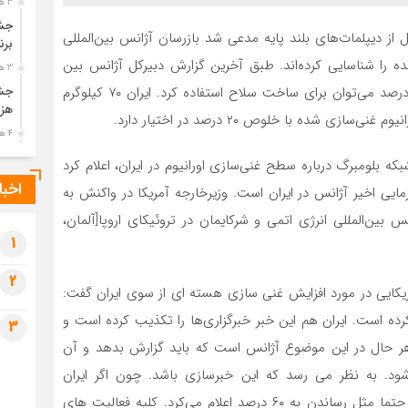
3 هفته قبل
جشن
از دیپلمات‌های بلند پایه مدعی شد بازرسان آژانس بین‌المللی
برن
 هفته گذشته اورانیوم ۸۴ درصد غنی‌شده را شناسایی کرده‌اند. طبق آخرین گزارش دبیرکل آژانس بین
3 هفته قبل
جشن
المللی انرژی اتمی از اورانیوم غنی‌سازی شده با خلوص ۹۰ درصد می‌توان برای ساخت سلاح استفاده کرد. ایران ۷۰ کیلوگرم
هزی
4 هفته قبل
پیک
ه بلومبرگ درباره سطح غنی‌سازی اورانیوم در ایران، اعلام کرد
رضو
اخبا
مایی اخیر آژانس در ایران است. وزیرخارجه آمریکا در واکنش به
4 هفته قبل
نس بین‌المللی انرژی اتمی و شرکایمان در تروئیکای اروپا[آلمان،
پس 
آخر
1
4 هفته قبل
2
تصا
کایی در مورد افزایش غنی سازی هسته ای از سوی ایران گفت:‌
شهی
کرده است. ایران هم این خبر خبرگزاری‌ها را تکذیب کرده است و
3
4 هفته قبل
ام نداده است. به هر حال در این موضوع آژانس است که باید گزارش بدهد و آن
مرا
مش
‌شود. به نظر می رسد که این خبرسازی باشد. چون اگر ایران
1 ماه قبل
می‌خواست فعالیت غنی سازی خود را به ۸۰ درصد برساند حتما مثل رساندن به ۶۰ درصد اعلام می‌کرد. کلیه فعالیت های