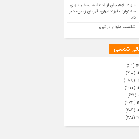
ویری از تراکم جمعیت حاضر در میدان
شهردار لاهیجان از اختتامیه بخش شهری
هالعشرین نجف اشرف
جشنواره «فرزند ایران، قهرمان زمین» خبر
داد
شکست ملوان در تبریز
گانی شمسی
(۶۴)
۱
(۲۱۸)
۱
(۲۸۸)
۱
(۱۲۰۰)
۱
(۶۶۱)
(۲۷۳)
۱
(۶۰۴)
۱
(۲۸۱)
۱