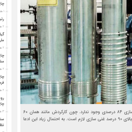
چا
1 هفته قبل
رتب
2 هفته قبل
گیل
مل
2 هفته قبل
چای
مشت
2 هفته قبل
چای
فره
2 هفته قبل
رون
چای
هیچ انگیزه ای در ایران برای اینکه برود به سوی غنی سازی ۸۴ درصدی وجود ندارد. چون کارکردش مانند همان ۶۰
3 هفته قبل
درصد است و برای مصارفی که غرب مدعی می‌شود هم بالای ۹۰ درصد غنی سازی لازم است. به احتمال زیاد این ادعا
ستو
نظا