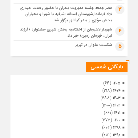
4 هفته قبل
عصر جمعه جلسه مدیریت بحران با حضور رحمت حیدری
3
تصاویر هوایی مراسم تشییع پیکر مطهر آقای شهید ایران – مشهد
نژاد فرماندارشهرستان آستانه اشرفیه با شورا و دهیاران
4 هفته قبل
بخش مرکزی و بندر کیاشهر برگزار شد.
مراسم تشییع پیکر مطهر آقای شهید ایران – مشهد
شهردار لاهیجان از اختتامیه بخش شهری جشنواره «فرزند
4
ایران، قهرمان زمین» خبر داد
4 هفته قبل
تصاویری از تراکم جمعیت حاضر در میدان ثورهالعشرین نجف
شکست ملوان در تبریز
5
اشرف
بایگانی شمسی
(۶۴)
۱۴۰۵
(۲۱۸)
۱۴۰۴
(۲۸۸)
۱۴۰۳
(۱۲۰۰)
۱۴۰۲
(۶۶۱)
۱۴۰۱
(۲۷۳)
۱۴۰۰
(۶۰۴)
۱۳۹۹
(۲۸۱)
۱۳۹۸