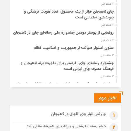
2 هفته قبل
چای لاهیجان فراتر از یک محصول، نماد هویت فرهنگی و
پیوندهای اجتماعی است
2 هفته قبل
رونمایی از پوستر دومین جشنواره ملی رسانه‌ای چای در لاهیجان
2 هفته قبل
ستون استوار صیانت از جمهوریت و اسلامیت نظام
3 هفته قبل
جشنواره رسانه‌ای چای، فرصتی برای تقویت برند لاهیجان و
فرهنگ مصرف چای ایرانی است
3 هفته قبل
جشنواره ملی چای، حمایت از لاهیجان یا هزینه‌تراشی برای چای
ایرانی!؟
اخبار مهم
4 هفته قبل
پیکر مطهر رهبر شهید انقلاب در حرم مطهر رضوی آرام گرفت
4 هفته قبل
لو رفتن انبار چای قاچاق در لاهیجان
1
پس از طواف تهران، قم و عتبات… اینک سلامِ آخر در آستان امام
رئوف
ادغام بسته معیشتی و یارانه برای همیشه منتفی شد
2