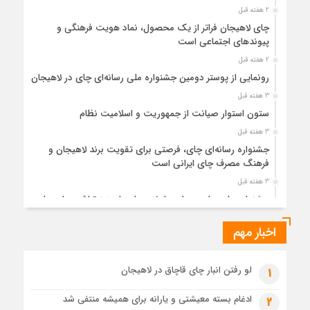
2 هفته قبل
چای لاهیجان فراتر از یک محصول، نماد هویت فرهنگی و
پیوندهای اجتماعی است
2 هفته قبل
رونمایی از پوستر دومین جشنواره ملی رسانه‌ای چای در لاهیجان
3 هفته قبل
ستون استوار صیانت از جمهوریت و اسلامیت نظام
3 هفته قبل
جشنواره رسانه‌ای چای، فرصتی برای تقویت برند لاهیجان و
فرهنگ مصرف چای ایرانی است
3 هفته قبل
جشنواره ملی چای، حمایت از لاهیجان یا هزینه‌تراشی برای چای
ایرانی!؟
اخبار مهم
4 هفته قبل
پیکر مطهر رهبر شهید انقلاب در حرم مطهر رضوی آرام گرفت
4 هفته قبل
لو رفتن انبار چای قاچاق در لاهیجان
1
پس از طواف تهران، قم و عتبات… اینک سلامِ آخر در آستان امام
رئوف
ادغام بسته معیشتی و یارانه برای همیشه منتفی شد
2