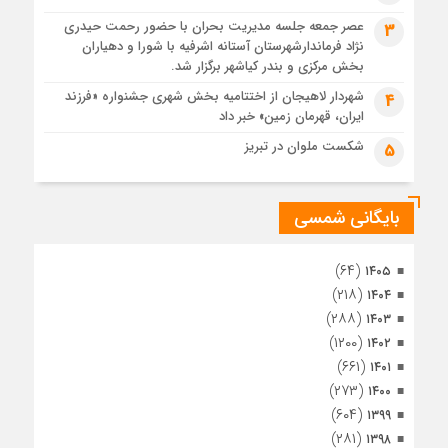
4 هفته قبل
عصر جمعه جلسه مدیریت بحران با حضور رحمت حیدری
3
تصاویر هوایی مراسم تشییع پیکر مطهر آقای شهید ایران – مشهد
نژاد فرماندارشهرستان آستانه اشرفیه با شورا و دهیاران
4 هفته قبل
بخش مرکزی و بندر کیاشهر برگزار شد.
مراسم تشییع پیکر مطهر آقای شهید ایران – مشهد
شهردار لاهیجان از اختتامیه بخش شهری جشنواره «فرزند
4
ایران، قهرمان زمین» خبر داد
1 ماه قبل
تصاویری از تراکم جمعیت حاضر در میدان ثورهالعشرین نجف
شکست ملوان در تبریز
5
اشرف
بایگانی شمسی
(۶۴)
۱۴۰۵
(۲۱۸)
۱۴۰۴
(۲۸۸)
۱۴۰۳
(۱۲۰۰)
۱۴۰۲
(۶۶۱)
۱۴۰۱
(۲۷۳)
۱۴۰۰
(۶۰۴)
۱۳۹۹
(۲۸۱)
۱۳۹۸