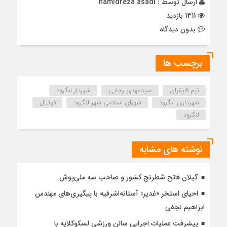
ارسال توسط :
hamidreza asadi
1311 بازدید
بدون دیدگاه
برچسب ها
تیم قایقران
سیدمهدی رجایی
شهردار لنگرود
شهرداری لنگرود
شورای اسلامی شهر لنگرود
فوتبال
لنگرود
نوشته های مشابه
گیلان فاتح شطرنج کشور و صاحب سه ملی‌پوش
احیای استخر «غدیر» آستانه‌اشرفیه با پیگیری‌های مهندس
ابراهیم نجفی
پیشرفت عملیات اجرایی سالن ورزشی لسکوکلایه با