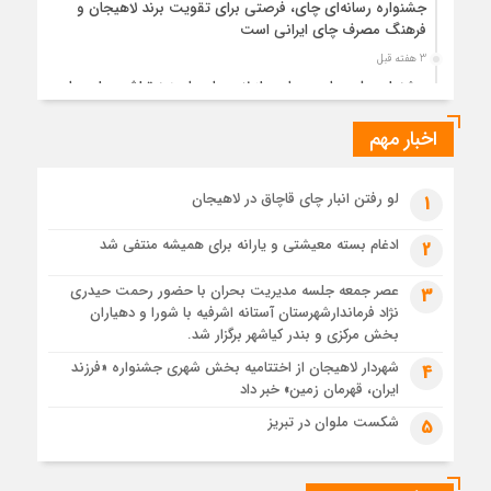
جشنواره رسانه‌ای چای، فرصتی برای تقویت برند لاهیجان و
فرهنگ مصرف چای ایرانی است
3 هفته قبل
جشنواره ملی چای، حمایت از لاهیجان یا هزینه‌تراشی برای چای
ایرانی!؟
اخبار مهم
4 هفته قبل
پیکر مطهر رهبر شهید انقلاب در حرم مطهر رضوی آرام گرفت
4 هفته قبل
لو رفتن انبار چای قاچاق در لاهیجان
1
پس از طواف تهران، قم و عتبات… اینک سلامِ آخر در آستان امام
رئوف
ادغام بسته معیشتی و یارانه برای همیشه منتفی شد
2
4 هفته قبل
عصر جمعه جلسه مدیریت بحران با حضور رحمت حیدری
3
تصاویر هوایی مراسم تشییع پیکر مطهر آقای شهید ایران – مشهد
نژاد فرماندارشهرستان آستانه اشرفیه با شورا و دهیاران
4 هفته قبل
بخش مرکزی و بندر کیاشهر برگزار شد.
مراسم تشییع پیکر مطهر آقای شهید ایران – مشهد
شهردار لاهیجان از اختتامیه بخش شهری جشنواره «فرزند
4
ایران، قهرمان زمین» خبر داد
4 هفته قبل
تصاویری از تراکم جمعیت حاضر در میدان ثورهالعشرین نجف
شکست ملوان در تبریز
5
اشرف