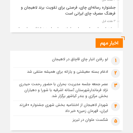
جشنواره رسانه‌ای چای، فرصتی برای تقویت برند لاهیجان و
فرهنگ مصرف چای ایرانی است
3 هفته قبل
جشنواره ملی چای، حمایت از لاهیجان یا هزینه‌تراشی برای چای
ایرانی!؟
اخبار مهم
4 هفته قبل
پیکر مطهر رهبر شهید انقلاب در حرم مطهر رضوی آرام گرفت
4 هفته قبل
لو رفتن انبار چای قاچاق در لاهیجان
1
پس از طواف تهران، قم و عتبات… اینک سلامِ آخر در آستان امام
رئوف
ادغام بسته معیشتی و یارانه برای همیشه منتفی شد
2
4 هفته قبل
عصر جمعه جلسه مدیریت بحران با حضور رحمت حیدری
3
تصاویر هوایی مراسم تشییع پیکر مطهر آقای شهید ایران – مشهد
نژاد فرماندارشهرستان آستانه اشرفیه با شورا و دهیاران
4 هفته قبل
بخش مرکزی و بندر کیاشهر برگزار شد.
مراسم تشییع پیکر مطهر آقای شهید ایران – مشهد
شهردار لاهیجان از اختتامیه بخش شهری جشنواره «فرزند
4
ایران، قهرمان زمین» خبر داد
1 ماه قبل
تصاویری از تراکم جمعیت حاضر در میدان ثورهالعشرین نجف
شکست ملوان در تبریز
5
اشرف