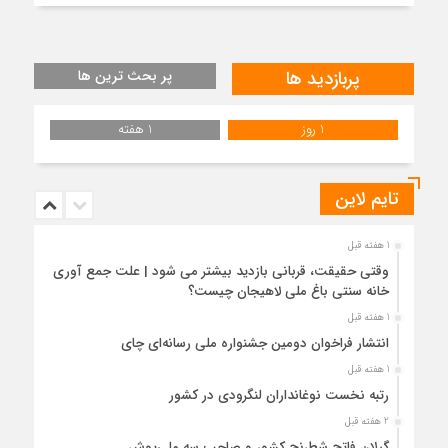
پربازدید ها
پر بحث ترین ها
1 روز
1 هفته
تایم لاین
1 هفته قبل
وقتی حقیقت، قربانی بازدید بیشتر می شود | علت جمع آوری
خانه سنتی باغ ملی لاهیجان چیست؟
1 هفته قبل
انتشار فراخوان دومین جشنواره ملی رسانه‌ای چای
1 هفته قبل
رتبه نخست نوغانداران لنگرودی در کشور
2 هفته قبل
گیلان فاتح شطرنج کشور و صاحب سه ملی‌پوش