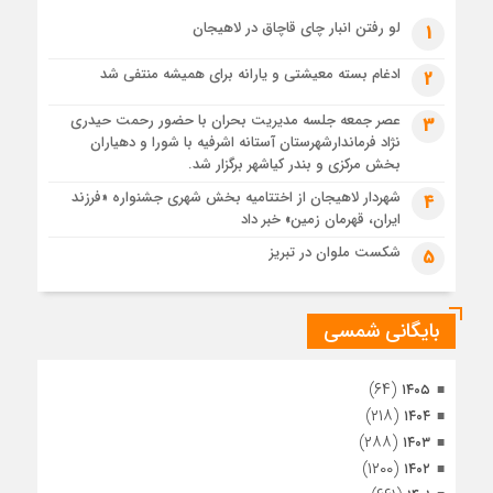
1 ماه قبل
لو رفتن انبار چای قاچاق در لاهیجان
1
پس از طواف تهران، قم و عتبات… اینک سلامِ آخر در آستان امام
رئوف
ادغام بسته معیشتی و یارانه برای همیشه منتفی شد
2
1 ماه قبل
عصر جمعه جلسه مدیریت بحران با حضور رحمت حیدری
3
تصاویر هوایی مراسم تشییع پیکر مطهر آقای شهید ایران – مشهد
نژاد فرماندارشهرستان آستانه اشرفیه با شورا و دهیاران
1 ماه قبل
بخش مرکزی و بندر کیاشهر برگزار شد.
مراسم تشییع پیکر مطهر آقای شهید ایران – مشهد
شهردار لاهیجان از اختتامیه بخش شهری جشنواره «فرزند
4
ایران، قهرمان زمین» خبر داد
1 ماه قبل
تصاویری از تراکم جمعیت حاضر در میدان ثورهالعشرین نجف
شکست ملوان در تبریز
5
اشرف
بایگانی شمسی
(۶۴)
۱۴۰۵
(۲۱۸)
۱۴۰۴
(۲۸۸)
۱۴۰۳
(۱۲۰۰)
۱۴۰۲