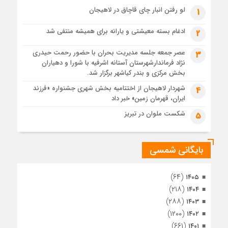
1 ماه قبل
لو رفتن انبار چای قاچاق در لاهیجان
1
پس از طواف تهران، قم و عتبات… اینک سلامِ آخر در آستان امام
رئوف
ادغام بسته معیشتی و یارانه برای همیشه منتفی شد
2
1 ماه قبل
عصر جمعه جلسه مدیریت بحران با حضور رحمت حیدری
3
تصاویر هوایی مراسم تشییع پیکر مطهر آقای شهید ایران – مشهد
نژاد فرماندارشهرستان آستانه اشرفیه با شورا و دهیاران
1 ماه قبل
بخش مرکزی و بندر کیاشهر برگزار شد.
مراسم تشییع پیکر مطهر آقای شهید ایران – مشهد
شهردار لاهیجان از اختتامیه بخش شهری جشنواره «فرزند
4
ایران، قهرمان زمین» خبر داد
1 ماه قبل
تصاویری از تراکم جمعیت حاضر در میدان ثورهالعشرین نجف
شکست ملوان در تبریز
5
اشرف
بایگانی شمسی
(۶۴)
۱۴۰۵
(۲۱۸)
۱۴۰۴
(۲۸۸)
۱۴۰۳
(۱۲۰۰)
۱۴۰۲
(۶۶۱)
۱۴۰۱