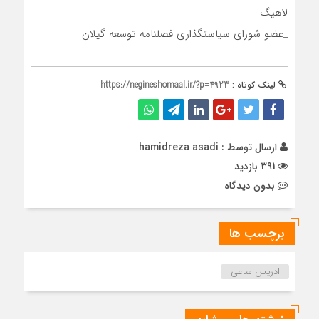
لاهیگ
_عضو شورای سیاستگذاری فصلنامه توسعه گیلان
لینک کوتاه :
https://negineshomaal.ir/?p=4923
ارسال توسط :
hamidreza asadi
391 بازدید
بدون دیدگاه
برچسب ها
ادریس ساعی