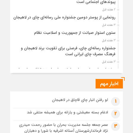
پیوندهای اجتماعی است
2 هفته قبل
رونمایی از پوستر دومین جشنواره ملی رسانه‌ای چای در لاهیجان
3 هفته قبل
ستون استوار صیانت از جمهوریت و اسلامیت نظام
3 هفته قبل
جشنواره رسانه‌ای چای، فرصتی برای تقویت برند لاهیجان و
فرهنگ مصرف چای ایرانی است
3 هفته قبل
جشنواره ملی چای، حمایت از لاهیجان یا هزینه‌تراشی برای چای
ایرانی!؟
اخبار مهم
4 هفته قبل
پیکر مطهر رهبر شهید انقلاب در حرم مطهر رضوی آرام گرفت
4 هفته قبل
لو رفتن انبار چای قاچاق در لاهیجان
1
پس از طواف تهران، قم و عتبات… اینک سلامِ آخر در آستان امام
رئوف
ادغام بسته معیشتی و یارانه برای همیشه منتفی شد
2
4 هفته قبل
عصر جمعه جلسه مدیریت بحران با حضور رحمت حیدری
3
تصاویر هوایی مراسم تشییع پیکر مطهر آقای شهید ایران – مشهد
نژاد فرماندارشهرستان آستانه اشرفیه با شورا و دهیاران