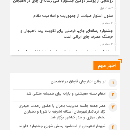
رونمایی از پوستر دومین جشنواره ملی رسانه‌ای چای در لاهیجان
2 هفته قبل
ستون استوار صیانت از جمهوریت و اسلامیت نظام
3 هفته قبل
جشنواره رسانه‌ای چای، فرصتی برای تقویت برند لاهیجان و
فرهنگ مصرف چای ایرانی است
3 هفته قبل
جشنواره ملی چای، حمایت از لاهیجان یا هزینه‌تراشی برای چای
ایرانی!؟
اخبار مهم
4 هفته قبل
پیکر مطهر رهبر شهید انقلاب در حرم مطهر رضوی آرام گرفت
4 هفته قبل
لو رفتن انبار چای قاچاق در لاهیجان
1
پس از طواف تهران، قم و عتبات… اینک سلامِ آخر در آستان امام
رئوف
ادغام بسته معیشتی و یارانه برای همیشه منتفی شد
2
4 هفته قبل
عصر جمعه جلسه مدیریت بحران با حضور رحمت حیدری
3
تصاویر هوایی مراسم تشییع پیکر مطهر آقای شهید ایران – مشهد
نژاد فرماندارشهرستان آستانه اشرفیه با شورا و دهیاران
4 هفته قبل
بخش مرکزی و بندر کیاشهر برگزار شد.
مراسم تشییع پیکر مطهر آقای شهید ایران – مشهد
شهردار لاهیجان از اختتامیه بخش شهری جشنواره «فرزند
4