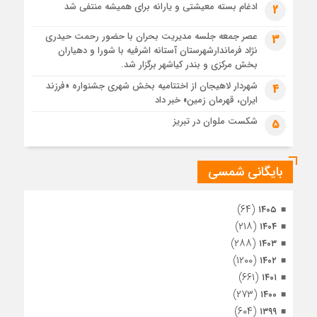
رئوف
ادغام بسته معیشتی و یارانه برای همیشه منتفی شد
2
4 هفته قبل
عصر جمعه جلسه مدیریت بحران با حضور رحمت حیدری
3
تصاویر هوایی مراسم تشییع پیکر مطهر آقای شهید ایران – مشهد
نژاد فرماندارشهرستان آستانه اشرفیه با شورا و دهیاران
4 هفته قبل
بخش مرکزی و بندر کیاشهر برگزار شد.
مراسم تشییع پیکر مطهر آقای شهید ایران – مشهد
شهردار لاهیجان از اختتامیه بخش شهری جشنواره «فرزند
4
ایران، قهرمان زمین» خبر داد
4 هفته قبل
تصاویری از تراکم جمعیت حاضر در میدان ثورهالعشرین نجف
شکست ملوان در تبریز
5
اشرف
بایگانی شمسی
(۶۴)
۱۴۰۵
(۲۱۸)
۱۴۰۴
(۲۸۸)
۱۴۰۳
(۱۲۰۰)
۱۴۰۲
(۶۶۱)
۱۴۰۱
(۲۷۳)
۱۴۰۰
(۶۰۴)
۱۳۹۹