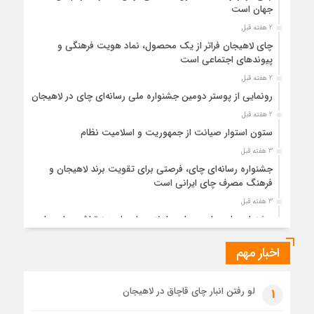
جهان است
2 هفته قبل
چای لاهیجان فراتر از یک محصول، نماد هویت فرهنگی و
پیوندهای اجتماعی است
2 هفته قبل
رونمایی از پوستر دومین جشنواره ملی رسانه‌ای چای در لاهیجان
2 هفته قبل
ستون استوار صیانت از جمهوریت و اسلامیت نظام
3 هفته قبل
جشنواره رسانه‌ای چای، فرصتی برای تقویت برند لاهیجان و
فرهنگ مصرف چای ایرانی است
3 هفته قبل
جشنواره ملی چای، حمایت از لاهیجان یا هزینه‌تراشی برای چای
ایرانی!؟
اخبار مهم
3 هفته قبل
پیکر مطهر رهبر شهید انقلاب در حرم مطهر رضوی آرام گرفت
4 هفته قبل
لو رفتن انبار چای قاچاق در لاهیجان
1
پس از طواف تهران، قم و عتبات… اینک سلامِ آخر در آستان امام