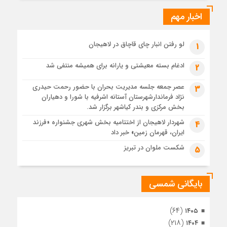
ایرانی!؟
اخبار مهم
3 هفته قبل
پیکر مطهر رهبر شهید انقلاب در حرم مطهر رضوی آرام گرفت
3 هفته قبل
لو رفتن انبار چای قاچاق در لاهیجان
1
پس از طواف تهران، قم و عتبات… اینک سلامِ آخر در آستان امام
رئوف
ادغام بسته معیشتی و یارانه برای همیشه منتفی شد
2
3 هفته قبل
عصر جمعه جلسه مدیریت بحران با حضور رحمت حیدری
3
تصاویر هوایی مراسم تشییع پیکر مطهر آقای شهید ایران – مشهد
نژاد فرماندارشهرستان آستانه اشرفیه با شورا و دهیاران
3 هفته قبل
بخش مرکزی و بندر کیاشهر برگزار شد.
مراسم تشییع پیکر مطهر آقای شهید ایران – مشهد
شهردار لاهیجان از اختتامیه بخش شهری جشنواره «فرزند
4
ایران، قهرمان زمین» خبر داد
4 هفته قبل
تصاویری از تراکم جمعیت حاضر در میدان ثورهالعشرین نجف
شکست ملوان در تبریز
5
اشرف
بایگانی شمسی
(۶۴)
۱۴۰۵
(۲۱۸)
۱۴۰۴