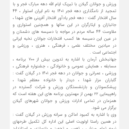
ورزش و جوانان گیلان با تبریک ایام الله دهه مبارک فجر و با
تمجید از نامگذاری دهه فجر ۱۴۰۱ به نام ایران استوار ، ۴۴
سال افتخار گفت : دهه فجر یادآور افتخار آفرینی های شهدا ،
جانبازان و ایثارگران در این سالها و همچنین استواری و
مقاومت ۴۴ ساله مردم در مواجه با دسیسه های دشمنان و
در عین این دسیسه ها کسب افتخارات جوانان نخبه ایرانی
در میادین مختلف علمی ، فرهنگی ، هنری ، ورزشی و
اجتماعی است .
جهانبخش آرمان با اشاره به تدوین بیش از ۷۰۰ برنامه ،
مسابقه ، همایش عمومی و خانوادگی ، جشنواره فرهنگی ،
ورزشی ، عمرانی و جوانان در دهه فجر ۱۴۰۱ در گیلان گفت :
گلباران مزار شهدا ، دیدار با خانواده معظم شهدا ،
پیشکسوتان و بازنشستگان ورزش و شرکت گسترده در
راهپیمایی ۲۲ بهمن از مهمترین برنامه های این هفته است که
همزمان در تمامی ادارات ورزش و جوانان شهرهای گیلان
برگزار می شود.
وی با اشاره به کمبود اماکن و سرانه ورزش در گیلان گفت :
در همین راستا اولویت اصلی این اداره کل تکمیل طرحهای
نیمه تمام ورزشی ، تعمیر و تجهیز و بازسازی و استاندارد