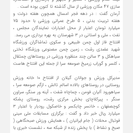
سازی ۴۷ مکان ورزشی از سال گذشته تا کنون بوده است .
آرمان گفت : در دهه فجر امسال همچون هفته دولت و
هفته تربیت بدنی ، ۵ طرح عمرانی ورزشی با حدود ۷۵
میلیارد تومان اعتبار از محل اعتبارات نمایندگان مجلس ،
نفت ، ملی و استانی در ۳ شهرستان به بهره برداری می رسد.
افتتاح فاز اول چمن طبیعی و سکوی تماشاگران ورزشگاه
شهید عضدی رشت ، زمین چمن مصنوعی ورزشگاه تختی
سیاهکل و ۳ سالن چند منظوره ورزشی در روستاهای چمثقال
، کلسر و گوراب زرمیخ صومعه سرا از جمله این افتتاح هاست
.
مدیرکل ورزش و جوانان گیلان از افتتاح ۱۰ خانه ورزش
روستایی در روستاهای بالاده اسالم تالش ، ازگم صومعه سرا ،
سیاهورود آلیان فومن ، چماچاه شفت ، آینه ور سنگر، سراون
سنگر ، پیرکلاچای بخش مرکزی رشت، روستای پشکه
کوچصفهان ، خانسر چابکسر و خاصکول رودبار با اعتبار ۳
میلیارد ریال خبر داد و گفت : برگزاری مسابقات ملی مینی
فوتبال محلات ( جام ایرانیان ) ، همایش ورزش صبحگاهی (
صبح و نشاط ) با پخش زنده از شبکه سه ، نشست خبری با