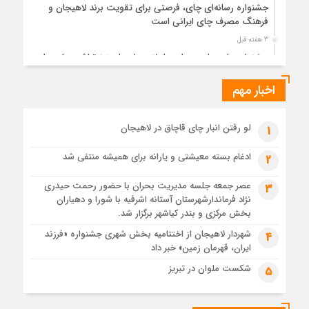
جشنواره رسانه‌ای چای، فرصتی برای تقویت برند لاهیجان و
فرهنگ مصرف چای ایرانی است
3 هفته قبل
جشنواره ملی چای، حمایت از لاهیجان یا هزینه‌تراشی برای چای
ایرانی!؟
اخبار مهم
3 هفته قبل
پیکر مطهر رهبر شهید انقلاب در حرم مطهر رضوی آرام گرفت
3 هفته قبل
لو رفتن انبار چای قاچاق در لاهیجان
1
پس از طواف تهران، قم و عتبات… اینک سلامِ آخر در آستان امام
رئوف
ادغام بسته معیشتی و یارانه برای همیشه منتفی شد
2
3 هفته قبل
عصر جمعه جلسه مدیریت بحران با حضور رحمت حیدری
3
تصاویر هوایی مراسم تشییع پیکر مطهر آقای شهید ایران – مشهد
نژاد فرماندارشهرستان آستانه اشرفیه با شورا و دهیاران
3 هفته قبل
بخش مرکزی و بندر کیاشهر برگزار شد.
مراسم تشییع پیکر مطهر آقای شهید ایران – مشهد
شهردار لاهیجان از اختتامیه بخش شهری جشنواره «فرزند
4
ایران، قهرمان زمین» خبر داد
4 هفته قبل
تصاویری از تراکم جمعیت حاضر در میدان ثورهالعشرین نجف
شکست ملوان در تبریز
5
اشرف