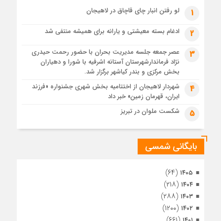
1 ماه قبل
لو رفتن انبار چای قاچاق در لاهیجان
1
پس از طواف تهران، قم و عتبات… اینک سلامِ آخر در آستان امام
رئوف
ادغام بسته معیشتی و یارانه برای همیشه منتفی شد
2
1 ماه قبل
عصر جمعه جلسه مدیریت بحران با حضور رحمت حیدری
3
تصاویر هوایی مراسم تشییع پیکر مطهر آقای شهید ایران – مشهد
نژاد فرماندارشهرستان آستانه اشرفیه با شورا و دهیاران
1 ماه قبل
بخش مرکزی و بندر کیاشهر برگزار شد.
مراسم تشییع پیکر مطهر آقای شهید ایران – مشهد
شهردار لاهیجان از اختتامیه بخش شهری جشنواره «فرزند
4
ایران، قهرمان زمین» خبر داد
1 ماه قبل
تصاویری از تراکم جمعیت حاضر در میدان ثورهالعشرین نجف
شکست ملوان در تبریز
5
اشرف
بایگانی شمسی
(۶۴)
۱۴۰۵
(۲۱۸)
۱۴۰۴
(۲۸۸)
۱۴۰۳
(۱۲۰۰)
۱۴۰۲
(۶۶۱)
۱۴۰۱