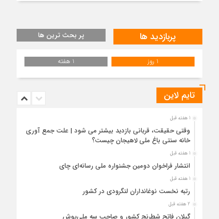
پربازدید ها
پر بحث ترین ها
1 روز
1 هفته
تایم لاین
1 هفته قبل
وقتی حقیقت، قربانی بازدید بیشتر می شود | علت جمع آوری
خانه سنتی باغ ملی لاهیجان چیست؟
1 هفته قبل
انتشار فراخوان دومین جشنواره ملی رسانه‌ای چای
1 هفته قبل
رتبه نخست نوغانداران لنگرودی در کشور
2 هفته قبل
گیلان فاتح شطرنج کشور و صاحب سه ملی‌پوش