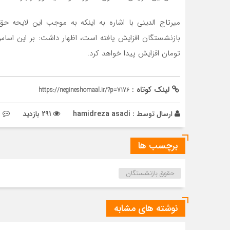
تومان افزایش پیدا خواهد کرد.
لینک کوتاه :
https://negineshomaal.ir/?p=7176
ارسال توسط :
hamidreza asadi
291 بازدید
ب
برچسب ها
حقوق بازنشستگان
نوشته های مشابه