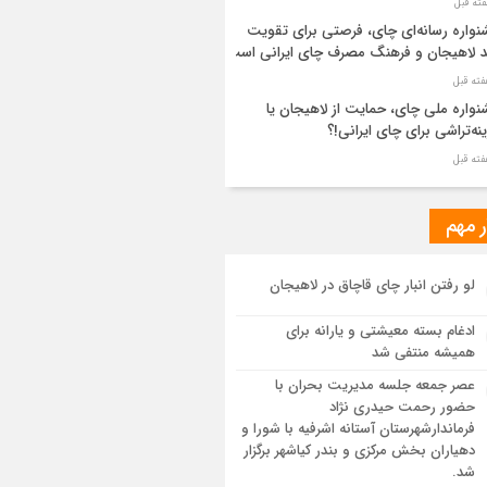
واره رسانه‌ای چای، فرصتی برای تقویت
د لاهیجان و فرهنگ مصرف چای ایرانی است
واره ملی چای، حمایت از لاهیجان یا
نه‌تراشی برای چای ایرانی!؟
ر مطهر رهبر شهید انقلاب در حرم مطهر
ی آرام گرفت
ر مهم
از طواف تهران، قم و عتبات… اینک سلامِ
لو رفتن انبار چای قاچاق در لاهیجان
 در آستان امام رئوف
ادغام بسته معیشتی و یارانه برای
ویر هوایی مراسم تشییع پیکر مطهر آقای
همیشه منتفی شد
د ایران – مشهد
عصر جمعه جلسه مدیریت بحران با
حضور رحمت حیدری نژاد
سم تشییع پیکر مطهر آقای شهید ایران –
فرماندارشهرستان آستانه اشرفیه با شورا و
هد
دهیاران بخش مرکزی و بندر کیاشهر برگزار
شد.