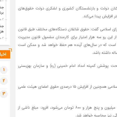
2 هفته قبل
جشن
رکنان دولت و بازنشستگان کشوری و لشکری دولت حقوق‌های
برن
3 هفته قبل
جشن
ی اسلامی گفت: حقوق شاغلان دستگاه‌های مختلف طبق قانون
هزی
این رو سه هزار امتیاز برای کارمندان مشمول قانون مدیریت
3 هفته قبل
 است که در سال‌های آینده هم حفظ خواهد شد و ممکن است
پیک
رضو
له داشته باشد.
اخبا
3 هفته قبل
پس 
حت پوشش کمیته امداد امام خمینی (ره) و سازمان بهزیستی
آخر
1
3 هفته قبل
2
تصا
عضو کمیسیون برنامه، بودجه و محاسبات مجلس شورای اسلامی همچنین از افزایش ۱۵ درصدی حقوق اعضای هیئت علمی
شهی
3
3 هفته قبل
مرا
مش
وی در ادامه با بیان اینکه معادل ریالی سه هزار امتیاز یک میلیون و پنج هزار و ۸۰۰ تومان می‌شود، افزود: مبلغ ناشی از
4 هفته قبل
ی نیز محاسبه خواهد شد.