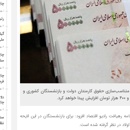
چا
1 هفته قبل
رتب
2 هفته قبل
گیل
مل
2 هفته قبل
چای
مشت
2 هفته قبل
چای
فره
2 هفته قبل
متناسب‌سازی حقوق کارمندان دولت و بازنشستگان کشوری و
رون
کرد.
چای
2 هفته قبل
ه رهیافت رادیو اقتصاد افزود: برای بازنشستگان در این لایحه
ستو
نظا