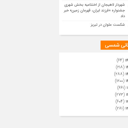
ویری از تراکم جمعیت حاضر در میدان
شهردار لاهیجان از اختتامیه بخش شهری
هالعشرین نجف اشرف
جشنواره «فرزند ایران، قهرمان زمین» خبر
داد
شکست ملوان در تبریز
گانی شمسی
(۶۴)
۱
(۲۱۸)
۱
(۲۸۸)
۱
(۱۲۰۰)
۱
(۶۶۱)
(۲۷۳)
۱
(۶۰۴)
۱
(۲۸۱)
۱