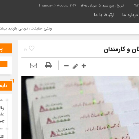
11:
تاریخ :
پنج شنبه, ۱۵ مرداد , ۱۴۰۵
Thursday, 6 August , 2026
درباره ما
ارتباط با ما
وقتی حقیقت، قربانی بازدید بیشتر می شود |
پر
ن و کارمندان
17
تایم
1 هفته قبل
وقت
علت
چی
1 هفته قبل
انت