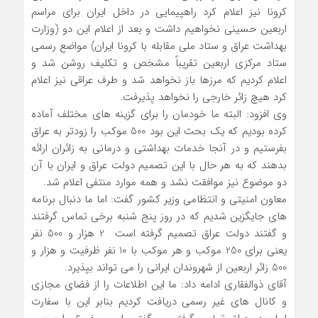
کرونا نیز اعلام کرد راهپیمایی در داخل ایران برای مراسم
اربعین حسینی نخواهیم داشت و بعد از اعلام این دو (وزارت
بهداشت عراق و ستاد ملی مقابله با کرونا ایران) مواضع رسمی
ستاد مرکزی اربعین تقریباً مشخص و تکلیف روشن شد و
اعلام کردیم که مرزها باز نخواهد شد و طرف عراقی نیز اعلام
کرد هیچ زائر خارجی را نخواهد پذیرفت.
وی افزود: البته ما خودمان را برای گزینه های مختلف آماده
کرده بودیم که یک بحث این بود 500 موکب را زودتر به عراق
بفرستیم و در آنجا خدمات بهداشتی و درمانی به زائران ارائه
بدهند که به هر حال با این تصمیم دولت عراق و ایران با آن
دو موضوع نیز موافقت نشد و همه موارد منتفی اعلام شد.
معاون امنیتی و انتظامی وزیر کشور گفت: اما ما دنبال برنامه
های جایگزین شدیم که در روز پنج شنبه برخی تماس گرفتند
و گفتند دولت عراق تصمیم گرفته است 2 هزار و 500 نفر
یعنی برای 250 موکب و هر موکب با 10 نفر ظرفیت و هزار و
500 زائر اربعین از شهروندان ایرانی را می تواند بپذیرد.
آقای ذوالفقاری ادامه داد: ما این اطلاعات را از فضای مجازی
و کانال های غیر رسمی دریافت کردیم بنابر این با سفارت