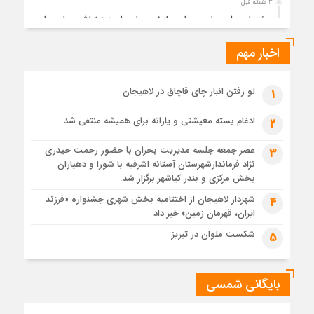
3 هفته قبل
جشنواره ملی چای، حمایت از لاهیجان یا هزینه‌تراشی برای چای
ایرانی!؟
اخبار مهم
4 هفته قبل
پیکر مطهر رهبر شهید انقلاب در حرم مطهر رضوی آرام گرفت
4 هفته قبل
لو رفتن انبار چای قاچاق در لاهیجان
1
پس از طواف تهران، قم و عتبات… اینک سلامِ آخر در آستان امام
رئوف
ادغام بسته معیشتی و یارانه برای همیشه منتفی شد
2
4 هفته قبل
عصر جمعه جلسه مدیریت بحران با حضور رحمت حیدری
3
تصاویر هوایی مراسم تشییع پیکر مطهر آقای شهید ایران – مشهد
نژاد فرماندارشهرستان آستانه اشرفیه با شورا و دهیاران
4 هفته قبل
بخش مرکزی و بندر کیاشهر برگزار شد.
مراسم تشییع پیکر مطهر آقای شهید ایران – مشهد
شهردار لاهیجان از اختتامیه بخش شهری جشنواره «فرزند
4
ایران، قهرمان زمین» خبر داد
1 ماه قبل
تصاویری از تراکم جمعیت حاضر در میدان ثورهالعشرین نجف
شکست ملوان در تبریز
5
اشرف
بایگانی شمسی