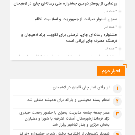
رونمایی از پوستر دومین جشنواره ملی رسانه‌ای چای در لاهیجان
3 هفته قبل
ستون استوار صیانت از جمهوریت و اسلامیت نظام
3 هفته قبل
جشنواره رسانه‌ای چای، فرصتی برای تقویت برند لاهیجان و
فرهنگ مصرف چای ایرانی است
3 هفته قبل
جشنواره ملی چای، حمایت از لاهیجان یا هزینه‌تراشی برای چای
ایرانی!؟
اخبار مهم
1 ماه قبل
پیکر مطهر رهبر شهید انقلاب در حرم مطهر رضوی آرام گرفت
1 ماه قبل
لو رفتن انبار چای قاچاق در لاهیجان
1
پس از طواف تهران، قم و عتبات… اینک سلامِ آخر در آستان امام
رئوف
ادغام بسته معیشتی و یارانه برای همیشه منتفی شد
2
1 ماه قبل
عصر جمعه جلسه مدیریت بحران با حضور رحمت حیدری
3
تصاویر هوایی مراسم تشییع پیکر مطهر آقای شهید ایران – مشهد
نژاد فرماندارشهرستان آستانه اشرفیه با شورا و دهیاران
1 ماه قبل
بخش مرکزی و بندر کیاشهر برگزار شد.
مراسم تشییع پیکر مطهر آقای شهید ایران – مشهد
شهردار لاهیجان از اختتامیه بخش شهری جشنواره «فرزند