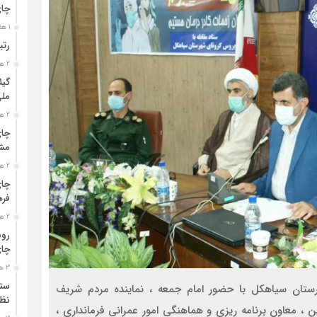
چا
1 هفته قبل
رتب
2 هفته قبل
گیل
مل
2 هفته قبل
چای
مشت
2 هفته قبل
چای
فره
2 هفته قبل
رون
چای
3 هفته قبل
ستو
ستان سیاهکل با حضور امام جمعه ، نماینده مردم شریف
نظا
، معاون برنامه ریزی و هماهنگی امور عمرانی فرمانداری ،