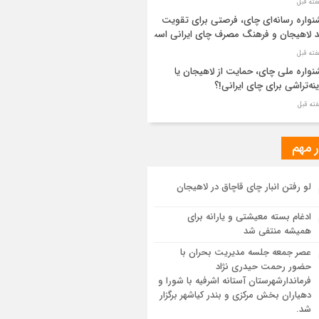
واره رسانه‌ای چای، فرصتی برای تقویت
د لاهیجان و فرهنگ مصرف چای ایرانی است
واره ملی چای، حمایت از لاهیجان یا
نه‌تراشی برای چای ایرانی!؟
ر مطهر رهبر شهید انقلاب در حرم مطهر
ی آرام گرفت
ر مهم
از طواف تهران، قم و عتبات… اینک سلامِ
لو رفتن انبار چای قاچاق در لاهیجان
 در آستان امام رئوف
ادغام بسته معیشتی و یارانه برای
ویر هوایی مراسم تشییع پیکر مطهر آقای
همیشه منتفی شد
د ایران – مشهد
عصر جمعه جلسه مدیریت بحران با
حضور رحمت حیدری نژاد
سم تشییع پیکر مطهر آقای شهید ایران –
فرماندارشهرستان آستانه اشرفیه با شورا و
هد
دهیاران بخش مرکزی و بندر کیاشهر برگزار
شد.