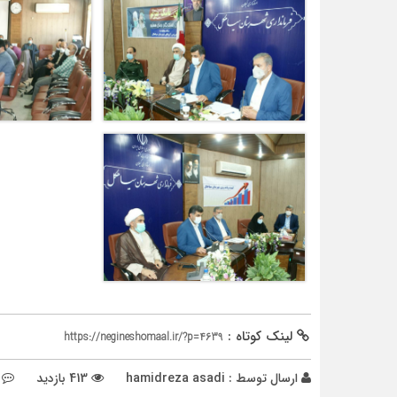
لینک کوتاه :
https://negineshomaal.ir/?p=4639
ارسال توسط :
hamidreza asadi
413 بازدید