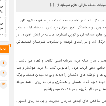
3 هفته قبل
عتبارات تملک دارائی های سرمایه ای […]
جشن
برن
3 هفته قبل
سیاهکل با حضور امام جمعه ، نماینده مردم شریف شهرستان در
جشن
 ریزی و هماهنگی امور عمرانی فرمانداری ، بخشداران و سایر
هزی
ی های سرمایه ای و توزیع اعتبارات مالیات بر ارزش افزوده ، در
4 هفته قبل
پیک
ل برگزار شد و در راستای توسعه و پیشرفت شهرستان تصمیماتی
رضو
اخبا
4 هفته قبل
پس 
یر با بیان اینکه مردم سرمایه اصلی انقلاب و نظام می باشند ،
آخر
1
نمایی سعی کردند مردم را مایوس کنند اما مردم هوشیار و بینا
4 هفته قبل
2
 ها و توطئه های دشمنان را دیدند ولی به میدان آمدند و برگ
تصا
شهی
وظیفه داریم که با همدلی و همفکری و برنامه ریزی ، همه مولفه
3
4 هفته قبل
تان در نظر بگیریم و در خدمت مردم باشیم.
مرا
مش
ساس شاخص های ابلاغی سازمان مدیریت و برنامه ریزی کشور ،
1 ماه قبل