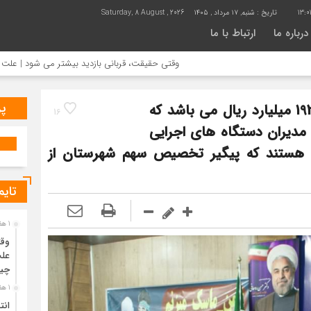
13:0
تاریخ :
شنبه, ۱۷ مرداد , ۱۴۰۵
Saturday, 8 August , 2026
درباره ما
ارتباط با ما
وقتی حقیقت، قربانی بازدید بیشتر می شود | علت جمع آوری خانه س
پر
اعتبارات عمرانی شهرستان ، امسال بالغ بر 192 میلیارد ریال می باشد که
16
مدیران دستگاه های اجرایی
 هستند که پیگیر تخصیص سهم شهرستان از
تایم
1 هفته قبل
وقت
علت
چی
1 هفته قبل
انت