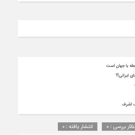
طه با جهان است
ی ایرانی!؟
ف اشرف
ظار بررسی : 0
انتشار یافته : ۰