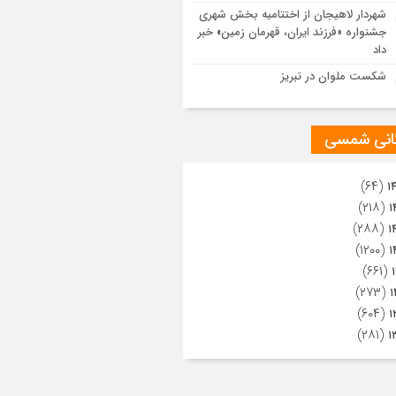
ویری از تراکم جمعیت حاضر در میدان
شهردار لاهیجان از اختتامیه بخش شهری
هالعشرین نجف اشرف
جشنواره «فرزند ایران، قهرمان زمین» خبر
داد
شکست ملوان در تبریز
گانی شمسی
(۶۴)
۱
(۲۱۸)
۱
(۲۸۸)
۱
(۱۲۰۰)
۱
(۶۶۱)
(۲۷۳)
۱
(۶۰۴)
۱
(۲۸۱)
۱