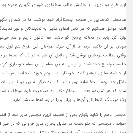
این طرح دو فوریتی با واکنش جالب سخنگوی شورای نگهبان همراه بود 
عباسعلی کدخدایی در صفحه اینستاگرام خود نوشت ما در شورای نگهب
البته موافق هستیم که هر کس ادعای کذبی به نمایندگان و غیر نمایندگ
وارد کرد باید در محاکم پاسخ گو باشد، هم قانون داریم و هم می‌تو
دوباره بر آن تاکید کرد، اما از آن طرف طراحان این طرح هم قول ده
وقتی مطالب برایشان روشن شد و دلایل آن هم نه در یک که بعضا در چ
جلسه توضیح داده شده از توسل به این مقام و آن مقام خودداری کرده
از حاشیه سازی پرهیز کنند. خودتان به مردم حوزه انتخابیه بفرمائید 
دلائل چه بوده است! شاید بهتر باشد یک بند دیگر به این دو فوریتی اضا
شود که هر نماینده بعد از استماع دلائل رد صلاحیت خود موظف باشد 
یک میتینگ انتخاباتی آن‌ها را بیان و یا در رسانه‌ها منتشر نماید
مجلس دهم را شاید بتوان یکی از ضعیف ترین مجلس های بعد از انقل
خواند . مجلسی که نتوانست در مقابل بحران های فراوانی که در طی ا
چند سال در کشور بوجود آمد از خود حرکتی نشان دهد و همواره به دل