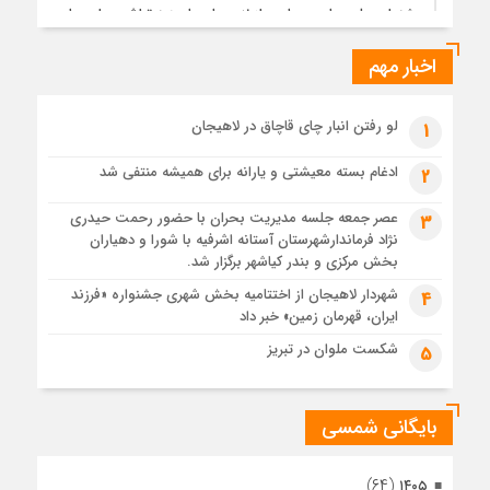
جشنواره ملی چای، حمایت از لاهیجان یا هزینه‌تراشی برای چای
ایرانی!؟
اخبار مهم
4 هفته قبل
پیکر مطهر رهبر شهید انقلاب در حرم مطهر رضوی آرام گرفت
4 هفته قبل
لو رفتن انبار چای قاچاق در لاهیجان
1
پس از طواف تهران، قم و عتبات… اینک سلامِ آخر در آستان امام
رئوف
ادغام بسته معیشتی و یارانه برای همیشه منتفی شد
2
4 هفته قبل
عصر جمعه جلسه مدیریت بحران با حضور رحمت حیدری
3
تصاویر هوایی مراسم تشییع پیکر مطهر آقای شهید ایران – مشهد
نژاد فرماندارشهرستان آستانه اشرفیه با شورا و دهیاران
4 هفته قبل
بخش مرکزی و بندر کیاشهر برگزار شد.
مراسم تشییع پیکر مطهر آقای شهید ایران – مشهد
شهردار لاهیجان از اختتامیه بخش شهری جشنواره «فرزند
4
ایران، قهرمان زمین» خبر داد
1 ماه قبل
تصاویری از تراکم جمعیت حاضر در میدان ثورهالعشرین نجف
شکست ملوان در تبریز
5
اشرف
بایگانی شمسی
(۶۴)
۱۴۰۵