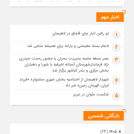
جشنواره ملی چای، حمایت از لاهیجان یا هزینه‌تراشی برای چای
ایرانی!؟
اخبار مهم
4 هفته قبل
پیکر مطهر رهبر شهید انقلاب در حرم مطهر رضوی آرام گرفت
4 هفته قبل
لو رفتن انبار چای قاچاق در لاهیجان
1
پس از طواف تهران، قم و عتبات… اینک سلامِ آخر در آستان امام
رئوف
ادغام بسته معیشتی و یارانه برای همیشه منتفی شد
2
4 هفته قبل
عصر جمعه جلسه مدیریت بحران با حضور رحمت حیدری
3
تصاویر هوایی مراسم تشییع پیکر مطهر آقای شهید ایران – مشهد
نژاد فرماندارشهرستان آستانه اشرفیه با شورا و دهیاران
4 هفته قبل
بخش مرکزی و بندر کیاشهر برگزار شد.
مراسم تشییع پیکر مطهر آقای شهید ایران – مشهد
شهردار لاهیجان از اختتامیه بخش شهری جشنواره «فرزند
4
ایران، قهرمان زمین» خبر داد
4 هفته قبل
تصاویری از تراکم جمعیت حاضر در میدان ثورهالعشرین نجف
شکست ملوان در تبریز
5
اشرف
بایگانی شمسی
(۶۴)
۱۴۰۵