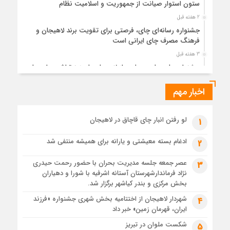
ستون استوار صیانت از جمهوریت و اسلامیت نظام
2 هفته قبل
جشنواره رسانه‌ای چای، فرصتی برای تقویت برند لاهیجان و
فرهنگ مصرف چای ایرانی است
3 هفته قبل
جشنواره ملی چای، حمایت از لاهیجان یا هزینه‌تراشی برای چای
ایرانی!؟
اخبار مهم
3 هفته قبل
پیکر مطهر رهبر شهید انقلاب در حرم مطهر رضوی آرام گرفت
3 هفته قبل
لو رفتن انبار چای قاچاق در لاهیجان
1
پس از طواف تهران، قم و عتبات… اینک سلامِ آخر در آستان امام
رئوف
ادغام بسته معیشتی و یارانه برای همیشه منتفی شد
2
3 هفته قبل
عصر جمعه جلسه مدیریت بحران با حضور رحمت حیدری
3
تصاویر هوایی مراسم تشییع پیکر مطهر آقای شهید ایران – مشهد
نژاد فرماندارشهرستان آستانه اشرفیه با شورا و دهیاران
3 هفته قبل
بخش مرکزی و بندر کیاشهر برگزار شد.
مراسم تشییع پیکر مطهر آقای شهید ایران – مشهد
شهردار لاهیجان از اختتامیه بخش شهری جشنواره «فرزند
4
ایران، قهرمان زمین» خبر داد
4 هفته قبل
تصاویری از تراکم جمعیت حاضر در میدان ثورهالعشرین نجف
شکست ملوان در تبریز
5