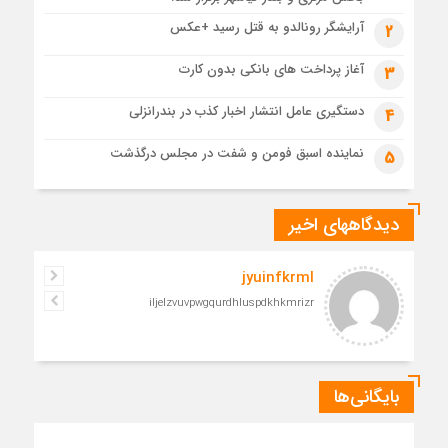
مدرسه نواب تا باغ وکیل؛ آغاز رفاقت ۷۰ ساله آیت‌الله قربانی با
آرایشگر رونالدو به قتل رسید +عکس
2
رهبرشهید
1 ماه قبل
آغاز پرداخت های بانکی بدون کارت
3
مراسم تشییع پیکر رهبر شهید در قم به پایان رسید
دستگیری عامل انتشار اخبار کذب در بندرانزلی
4
نماینده اسبق فومن و شفت در مجلس درگذشت
5
دیدگاههای اخیر
jyuinfkrml
iljelzvuvpwgqurdhluspdkhkmrizr
بایگانی‌ها