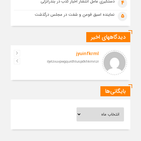
دستگیری عامل انتشار اخبار کذب در بندرانزلی
4
نماینده اسبق فومن و شفت در مجلس درگذشت
5
دیدگاههای اخیر
jyuinfkrml
iljelzvuvpwgqurdhluspdkhkmrizr
بایگانی‌ها
بایگانی‌ها