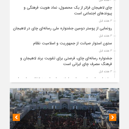
3 هفته قبل
چای لاهیجان فراتر از یک محصول، نماد هویت فرهنگی و
پیوندهای اجتماعی است
3 هفته قبل
رونمایی از پوستر دومین جشنواره ملی رسانه‌ای چای در لاهیجان
3 هفته قبل
ستون استوار صیانت از جمهوریت و اسلامیت نظام
3 هفته قبل
جشنواره رسانه‌ای چای، فرصتی برای تقویت برند لاهیجان و
فرهنگ مصرف چای ایرانی است
3 هفته قبل
جشنواره ملی چای، حمایت از لاهیجان یا هزینه‌تراشی برای چای
ایرانی!؟
1 ماه قبل
پیکر مطهر رهبر شهید انقلاب در حرم مطهر رضوی آرام گرفت
1 ماه قبل
پس از طواف تهران، قم و عتبات… اینک سلامِ آخر در آستان امام
رئوف
1 ماه قبل