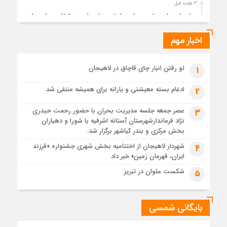
3 هفته قبل
جشنواره ملی چای، حمایت از لاهیجان یا هزینه‌تراشی برای چای
ایرانی!؟
اخبار مهم
3 هفته قبل
پیکر مطهر رهبر شهید انقلاب در حرم مطهر رضوی آرام گرفت
3 هفته قبل
لو رفتن انبار چای قاچاق در لاهیجان
1
پس از طواف تهران، قم و عتبات… اینک سلامِ آخر در آستان امام
رئوف
ادغام بسته معیشتی و یارانه برای همیشه منتفی شد
2
3 هفته قبل
عصر جمعه جلسه مدیریت بحران با حضور رحمت حیدری
3
تصاویر هوایی مراسم تشییع پیکر مطهر آقای شهید ایران – مشهد
نژاد فرماندارشهرستان آستانه اشرفیه با شورا و دهیاران
3 هفته قبل
بخش مرکزی و بندر کیاشهر برگزار شد.
مراسم تشییع پیکر مطهر آقای شهید ایران – مشهد
شهردار لاهیجان از اختتامیه بخش شهری جشنواره «فرزند
4
ایران، قهرمان زمین» خبر داد
4 هفته قبل
تصاویری از تراکم جمعیت حاضر در میدان ثورهالعشرین نجف
شکست ملوان در تبریز
5
اشرف
بایگانی شمسی