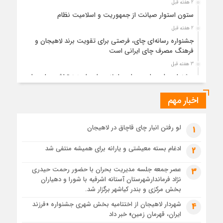
2 هفته قبل
ستون استوار صیانت از جمهوریت و اسلامیت نظام
2 هفته قبل
جشنواره رسانه‌ای چای، فرصتی برای تقویت برند لاهیجان و
فرهنگ مصرف چای ایرانی است
3 هفته قبل
جشنواره ملی چای، حمایت از لاهیجان یا هزینه‌تراشی برای چای
ایرانی!؟
اخبار مهم
3 هفته قبل
پیکر مطهر رهبر شهید انقلاب در حرم مطهر رضوی آرام گرفت
3 هفته قبل
لو رفتن انبار چای قاچاق در لاهیجان
1
پس از طواف تهران، قم و عتبات… اینک سلامِ آخر در آستان امام
رئوف
ادغام بسته معیشتی و یارانه برای همیشه منتفی شد
2
3 هفته قبل
عصر جمعه جلسه مدیریت بحران با حضور رحمت حیدری
3
تصاویر هوایی مراسم تشییع پیکر مطهر آقای شهید ایران – مشهد
نژاد فرماندارشهرستان آستانه اشرفیه با شورا و دهیاران
3 هفته قبل
بخش مرکزی و بندر کیاشهر برگزار شد.
مراسم تشییع پیکر مطهر آقای شهید ایران – مشهد
شهردار لاهیجان از اختتامیه بخش شهری جشنواره «فرزند
4
ایران، قهرمان زمین» خبر داد
4 هفته قبل