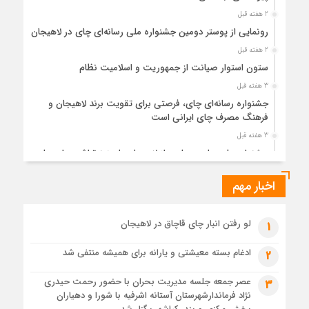
2 هفته قبل
رونمایی از پوستر دومین جشنواره ملی رسانه‌ای چای در لاهیجان
2 هفته قبل
ستون استوار صیانت از جمهوریت و اسلامیت نظام
3 هفته قبل
جشنواره رسانه‌ای چای، فرصتی برای تقویت برند لاهیجان و
فرهنگ مصرف چای ایرانی است
3 هفته قبل
جشنواره ملی چای، حمایت از لاهیجان یا هزینه‌تراشی برای چای
ایرانی!؟
اخبار مهم
4 هفته قبل
پیکر مطهر رهبر شهید انقلاب در حرم مطهر رضوی آرام گرفت
4 هفته قبل
لو رفتن انبار چای قاچاق در لاهیجان
1
پس از طواف تهران، قم و عتبات… اینک سلامِ آخر در آستان امام
رئوف
ادغام بسته معیشتی و یارانه برای همیشه منتفی شد
2
4 هفته قبل
عصر جمعه جلسه مدیریت بحران با حضور رحمت حیدری
3
تصاویر هوایی مراسم تشییع پیکر مطهر آقای شهید ایران – مشهد
نژاد فرماندارشهرستان آستانه اشرفیه با شورا و دهیاران
4 هفته قبل