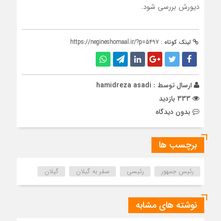
دیورش بررسی شود.
لینک کوتاه :
https://negineshomaal.ir/?p=5497
ارسال توسط :
hamidreza asadi
333 بازدید
بدون دیدگاه
برچسب ها
رئیس جمهور
رئیسی
سفر به گیلان
گیلان
نوشته های مشابه