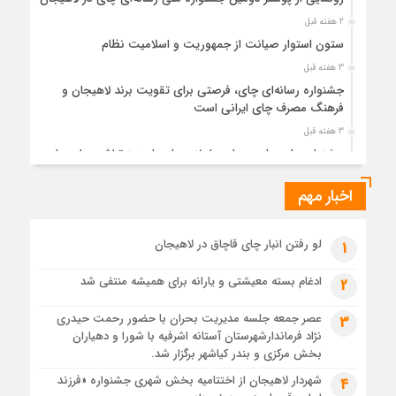
2 هفته قبل
ستون استوار صیانت از جمهوریت و اسلامیت نظام
3 هفته قبل
جشنواره رسانه‌ای چای، فرصتی برای تقویت برند لاهیجان و
فرهنگ مصرف چای ایرانی است
3 هفته قبل
جشنواره ملی چای، حمایت از لاهیجان یا هزینه‌تراشی برای چای
ایرانی!؟
اخبار مهم
3 هفته قبل
پیکر مطهر رهبر شهید انقلاب در حرم مطهر رضوی آرام گرفت
3 هفته قبل
لو رفتن انبار چای قاچاق در لاهیجان
1
پس از طواف تهران، قم و عتبات… اینک سلامِ آخر در آستان امام
رئوف
ادغام بسته معیشتی و یارانه برای همیشه منتفی شد
2
3 هفته قبل
عصر جمعه جلسه مدیریت بحران با حضور رحمت حیدری
3
تصاویر هوایی مراسم تشییع پیکر مطهر آقای شهید ایران – مشهد
نژاد فرماندارشهرستان آستانه اشرفیه با شورا و دهیاران
3 هفته قبل
بخش مرکزی و بندر کیاشهر برگزار شد.
مراسم تشییع پیکر مطهر آقای شهید ایران – مشهد
شهردار لاهیجان از اختتامیه بخش شهری جشنواره «فرزند
4