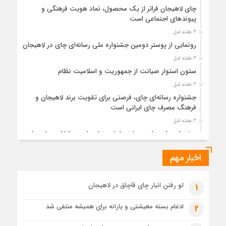
چای لاهیجان فراتر از یک محصول، نماد هویت فرهنگی و
پیوندهای اجتماعی است
3 هفته قبل
رونمایی از پوستر دومین جشنواره ملی رسانه‌ای چای در لاهیجان
3 هفته قبل
ستون استوار صیانت از جمهوریت و اسلامیت نظام
3 هفته قبل
جشنواره رسانه‌ای چای، فرصتی برای تقویت برند لاهیجان و
فرهنگ مصرف چای ایرانی است
3 هفته قبل
جشنواره ملی چای، حمایت از لاهیجان یا هزینه‌تراشی برای چای
ایرانی!؟
اخبار مهم
1 ماه قبل
پیکر مطهر رهبر شهید انقلاب در حرم مطهر رضوی آرام گرفت
1 ماه قبل
لو رفتن انبار چای قاچاق در لاهیجان
1
پس از طواف تهران، قم و عتبات… اینک سلامِ آخر در آستان امام
رئوف
ادغام بسته معیشتی و یارانه برای همیشه منتفی شد
2
1 ماه قبل