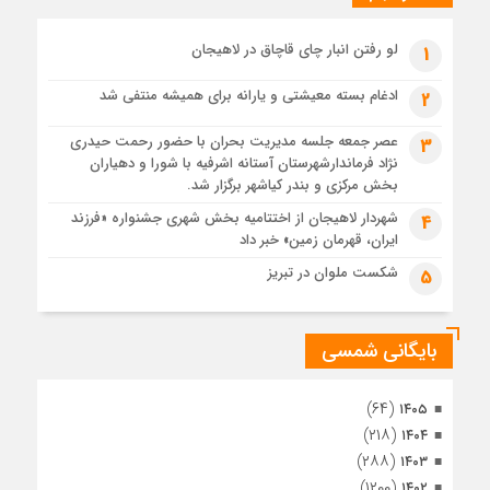
پیکر مطهر رهبر شهید انقلاب در حرم مطهر رضوی آرام گرفت
1 ماه قبل
لو رفتن انبار چای قاچاق در لاهیجان
1
پس از طواف تهران، قم و عتبات… اینک سلامِ آخر در آستان امام
رئوف
ادغام بسته معیشتی و یارانه برای همیشه منتفی شد
2
1 ماه قبل
عصر جمعه جلسه مدیریت بحران با حضور رحمت حیدری
3
تصاویر هوایی مراسم تشییع پیکر مطهر آقای شهید ایران – مشهد
نژاد فرماندارشهرستان آستانه اشرفیه با شورا و دهیاران
1 ماه قبل
بخش مرکزی و بندر کیاشهر برگزار شد.
مراسم تشییع پیکر مطهر آقای شهید ایران – مشهد
شهردار لاهیجان از اختتامیه بخش شهری جشنواره «فرزند
4
ایران، قهرمان زمین» خبر داد
1 ماه قبل
تصاویری از تراکم جمعیت حاضر در میدان ثورهالعشرین نجف
شکست ملوان در تبریز
5
اشرف
بایگانی شمسی
(۶۴)
۱۴۰۵
(۲۱۸)
۱۴۰۴
(۲۸۸)
۱۴۰۳
(۱۲۰۰)
۱۴۰۲