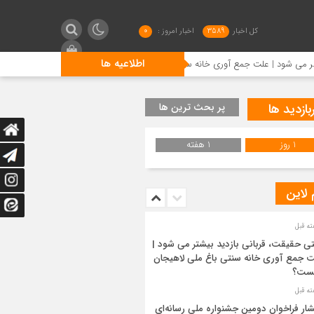
کل اخبار
3589
اخبار امروز :
0
اطلاعیه ها
| علت جمع آوری خانه سنتی باغ ملی لاهیجان چیست؟
انتشار ف
بازدید ها
پر بحث ترین ها
1 روز
1 هفته
 لاین
ی حقیقت، قربانی بازدید بیشتر می شود |
 جمع آوری خانه سنتی باغ ملی لاهیجان
ست؟
شار فراخوان دومین جشنواره ملی رسانه‌ای