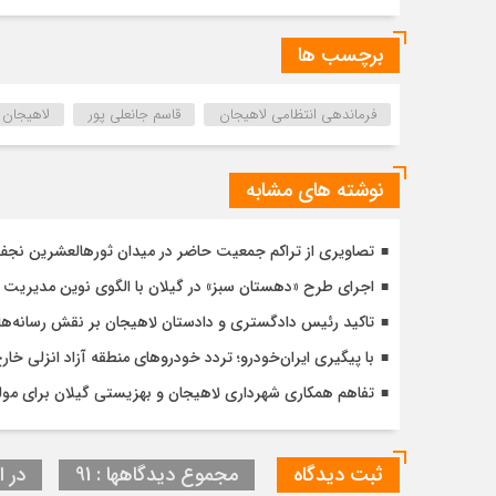
برچسب ها
فرماندهی انتظامی لاهیجان
قاسم جانعلی پور
لاهیجان
نوشته های مشابه
تصاویری از تراکم جمعیت حاضر در میدان ثورهالعشرین نج
اجرای طرح «دهستان سبز» در گیلان با الگوی نوین مدیریت 
تاکید رئیس دادگستری و دادستان لاهیجان بر نقش رسانه‌ها
با پیگیری ایران‌خودرو؛ تردد خودروهای منطقه آزاد انزلی خا
تفاهم همکاری شهرداری لاهیجان و بهزیستی گیلان برای مول
ثبت دیدگاه
مجموع دیدگاهها : 91
در ا