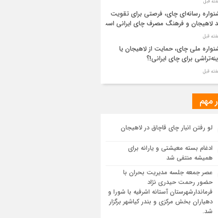
واره رسانه‌ای چای، فرصتی برای تقویت
د لاهیجان و فرهنگ مصرف چای ایرانی است
واره ملی چای، حمایت از لاهیجان یا
نه‌تراشی برای چای ایرانی!؟
ر مطهر رهبر شهید انقلاب در حرم مطهر
ی آرام گرفت
ر مهم
از طواف تهران، قم و عتبات… اینک سلامِ
لو رفتن انبار چای قاچاق در لاهیجان
 در آستان امام رئوف
ادغام بسته معیشتی و یارانه برای
ویر هوایی مراسم تشییع پیکر مطهر آقای
همیشه منتفی شد
د ایران – مشهد
عصر جمعه جلسه مدیریت بحران با
حضور رحمت حیدری نژاد
سم تشییع پیکر مطهر آقای شهید ایران –
فرماندارشهرستان آستانه اشرفیه با شورا و
هد
دهیاران بخش مرکزی و بندر کیاشهر برگزار
شد.