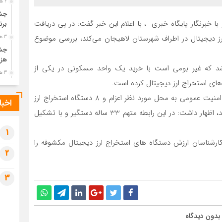
2 هفته قبل
جشن
 خبرنگار پایگاه خبری ، با اعلام این خبر گفت: در پی دریافت
برن
ارز دیجیتال در اطراف شهرستان لاهیجان می‌کند، بررسی موضوع
3 هفته قبل
جشن
هزی
د که غیر بومی است با خرید یک واحد مسکونی در یکی از
3 هفته قبل
ای استخراج ارز دیجیتال کرده است.
پیک
رضو
وی با بیان اینکه پس از هماهنگی قضائی، ماموران پلیس امنیت عمومی به محل مورد نظر اعزام و 8 دستگاه استخراج ارز
اخبا
3 هفته قبل
دیجیتال و متعلقات آن را در بازرسی از این منزل کشف کردند، اظهار داشت: در این رابطه متهم 33 ساله دستگیر و با تشکیل
پس 
آخر
1
کارشناسان ارزش دستگاه های استخراج ارز دیجیتال مکشوفه را
3 هفته قبل
2
تصا
شهی
3
3 هفته قبل
مرا
مش
بدون دیدگاه
4 هفته قبل