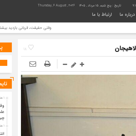
7:1
تاریخ :
پنج شنبه, ۱۵ مرداد , ۱۴۰۵
Thursday, 6 August , 2026
درباره ما
ارتباط با ما
وقتی حقیقت، قربانی بازدید بیشتر می شود 
پر
لاهیجان
18
تایم
1 هفته قبل
وقت
علت
چی
1 هفته قبل
انت