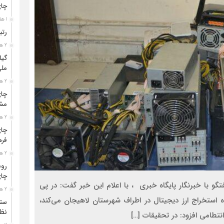
چا
1 هفته قبل
رتب
2 هفته قبل
گیل
مل
2 هفته قبل
چای
مشت
2 هفته قبل
چای
فره
2 هفته قبل
رون
چای
و با خبرنگار پایگاه خبری ، با اعلام این خبر گفت: در پی
2 هفته قبل
ه استخراج ارز دیجیتال در اطراف شهرستان لاهیجان می‌کند،
ستو
نظا
تطامی افزود: در تحقیقات […]