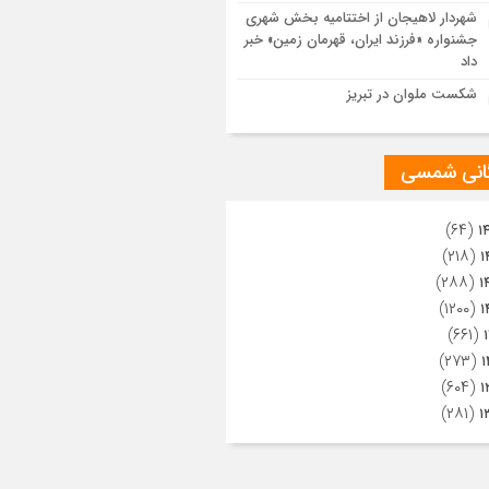
ویری از تراکم جمعیت حاضر در میدان
شهردار لاهیجان از اختتامیه بخش شهری
هالعشرین نجف اشرف
جشنواره «فرزند ایران، قهرمان زمین» خبر
داد
شکست ملوان در تبریز
گانی شمسی
(۶۴)
۱
(۲۱۸)
۱
(۲۸۸)
۱
(۱۲۰۰)
۱
(۶۶۱)
(۲۷۳)
۱
(۶۰۴)
۱
(۲۸۱)
۱