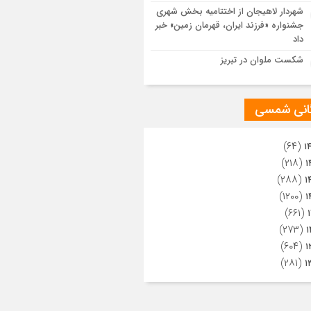
ویری از تراکم جمعیت حاضر در میدان
شهردار لاهیجان از اختتامیه بخش شهری
هالعشرین نجف اشرف
جشنواره «فرزند ایران، قهرمان زمین» خبر
داد
شکست ملوان در تبریز
گانی شمسی
(۶۴)
۱
(۲۱۸)
۱
(۲۸۸)
۱
(۱۲۰۰)
۱
(۶۶۱)
(۲۷۳)
۱
(۶۰۴)
۱
(۲۸۱)
۱