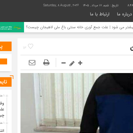
8:4
تاریخ :
شنبه, ۱۷ مرداد , ۱۴۰۵
Saturday, 8 August , 2026
درباره ما
ارتباط با ما
ود | علت جمع آوری خانه سنتی باغ ملی لاهیجان چیست؟
انتشا
پر
ن
13
تایم
1 هفته قبل
وقت
علت
چی
1 هفته قبل
انت