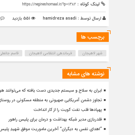
لینک کوتاه :
https://negineshomaal.ir/?p=1382
ارسال توسط :
hamidreza asadi
551 بازدید
برچسب ها
شهر لاهیجان
فرماندهی انتظامی لاهیجان
قاسم جانعلی 
نوشته های مشابه
ایران به سلاح و سیستم جدیدی دست یافته که می‌توانند هواپی
تجاوز دشمن آمریکایی صهیونی به منطقه مسکونی در روست
پهپادها قلب نفت کویت را از کار انداخت
قلدربازی مدیر شبکه بهداشت و درمان برای پلیس راهور
“اهدای نفس به دیگران” آخرین ماموریت موفق شهیدِ پلیس‌ر