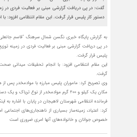
گفت: در پي دريافت گزارشي مبني بر فعاليت فردي در زم
دستور كار پليس قرار گرفت. اين مقام انتظامي افزود: 
به گزارش پایگاه خبری نگسن شمال سرهنگ “قاسم جانعلي‌پور”
در پي دريافت گزارشي مبني بر فعاليت فردي در زمينه توز
پليس قرار گرفت.
اين مقام انتظامي افزود: با انجام تحقيقات ميداني ص
گرفت.
وي تصريح كرد: ماموران پليس مبارزه با موادمخدر پس از ه
مكان يك کیلو و 400 گرم موادمخدر از نوع ترياك و يك دستگاه ترازوي توزين كشف و متهم 28 ساله دستگير شد.
فرمانده انتظامي شهرستان لاهيجان در پايان با اشاره به ا
كرد: اعتياد، زمينه‌ساز بسياري از ناهنجاري‌هاي اجتماعي 
خصوص جوانان و خانواده‌هاي آنها امري ضروري است