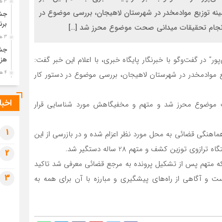
3 هفته قبل
ينه توزيع موادمخدر در شهرستان لاهيجان، بررسي موضوع در
جشن
برن
با انجام تحقيقات ميداني صحت موضوع محرز شد […]
3 هفته قبل
جشن
 در گفت‌وگو با خبرنگار پايگاه خبري، با اعلام اين خبر گفت:
هزی
4 هفته قبل
يع موادمخدر در شهرستان لاهيجان، بررسي موضوع در دستور كار
پیک
رضو
اخبا
حت موضوع محرز شد و متهم و مخفيگاهش مورد شناسايي قرار
4 هفته قبل
پس 
آخر
1
ماهنگي قضائي به محل مورد نظر اعزام شده و در بازرسي از اين
4 هفته قبل
2
تصا
ينكه متهم پس از تشكيل پرونده به مرجع قضائي معرفي شد تاكيد
شهی
3
است و آگاهي از راه‌هاي پيشگيري و مبارزه با آن براي همه به
4 هفته قبل
مرا
مش
1 ماه قبل