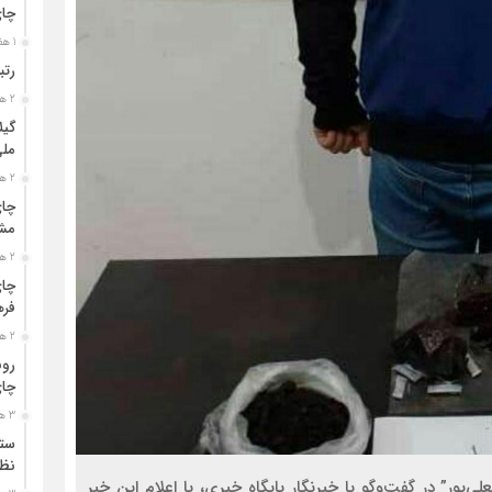
چا
1 هفته قبل
رتب
2 هفته قبل
گیل
مل
2 هفته قبل
چای
مشت
2 هفته قبل
چای
فره
2 هفته قبل
رون
چای
3 هفته قبل
ستو
نظا
ور” در گفت‌وگو با خبرنگار پايگاه خبري، با اعلام اين خبر