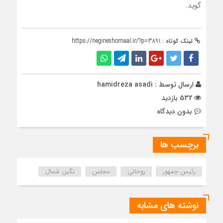
گوید.
لینک کوتاه :
https://negineshomaal.ir/?p=3891
ارسال توسط :
hamidreza asadi
532 بازدید
بدون دیدگاه
برچسب ها
رئیس جمهور
روحانی
مجلس
نگین شمال
نوشته های مشابه