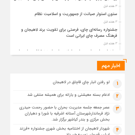
3 هفته قبل
ستون استوار صیانت از جمهوریت و اسلامیت نظام
3 هفته قبل
جشنواره رسانه‌ای چای، فرصتی برای تقویت برند لاهیجان و
فرهنگ مصرف چای ایرانی است
3 هفته قبل
جشنواره ملی چای، حمایت از لاهیجان یا هزینه‌تراشی برای چای
ایرانی!؟
اخبار مهم
1 ماه قبل
پیکر مطهر رهبر شهید انقلاب در حرم مطهر رضوی آرام گرفت
1 ماه قبل
لو رفتن انبار چای قاچاق در لاهیجان
1
پس از طواف تهران، قم و عتبات… اینک سلامِ آخر در آستان امام
رئوف
ادغام بسته معیشتی و یارانه برای همیشه منتفی شد
2
1 ماه قبل
عصر جمعه جلسه مدیریت بحران با حضور رحمت حیدری
3
تصاویر هوایی مراسم تشییع پیکر مطهر آقای شهید ایران – مشهد
نژاد فرماندارشهرستان آستانه اشرفیه با شورا و دهیاران
1 ماه قبل
بخش مرکزی و بندر کیاشهر برگزار شد.
مراسم تشییع پیکر مطهر آقای شهید ایران – مشهد
شهردار لاهیجان از اختتامیه بخش شهری جشنواره «فرزند
4
ایران، قهرمان زمین» خبر داد
1 ماه قبل