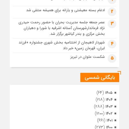
پس از طواف تهران، قم و عتبات… اینک سلامِ آخر در آستان امام
رئوف
ادغام بسته معیشتی و یارانه برای همیشه منتفی شد
2
1 ماه قبل
عصر جمعه جلسه مدیریت بحران با حضور رحمت حیدری
3
تصاویر هوایی مراسم تشییع پیکر مطهر آقای شهید ایران – مشهد
نژاد فرماندارشهرستان آستانه اشرفیه با شورا و دهیاران
1 ماه قبل
بخش مرکزی و بندر کیاشهر برگزار شد.
مراسم تشییع پیکر مطهر آقای شهید ایران – مشهد
شهردار لاهیجان از اختتامیه بخش شهری جشنواره «فرزند
4
ایران، قهرمان زمین» خبر داد
1 ماه قبل
تصاویری از تراکم جمعیت حاضر در میدان ثورهالعشرین نجف
شکست ملوان در تبریز
5
اشرف
بایگانی شمسی
(۶۴)
۱۴۰۵
(۲۱۸)
۱۴۰۴
(۲۸۸)
۱۴۰۳
(۱۲۰۰)
۱۴۰۲
(۶۶۱)
۱۴۰۱
(۲۷۳)
۱۴۰۰