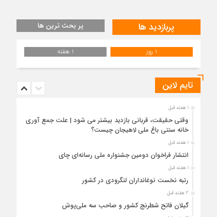
پربازدید ها
پر بحث ترین ها
1 روز
1 هفته
تایم لاین
1 هفته قبل
وقتی حقیقت، قربانی بازدید بیشتر می شود | علت جمع آوری
خانه سنتی باغ ملی لاهیجان چیست؟
1 هفته قبل
انتشار فراخوان دومین جشنواره ملی رسانه‌ای چای
1 هفته قبل
رتبه نخست نوغانداران لنگرودی در کشور
2 هفته قبل
گیلان فاتح شطرنج کشور و صاحب سه ملی‌پوش