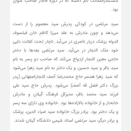
مستشارالممالک نام داشته که در دوره قاجار صاحب عنوان
بود.
سید مرتضی در کودکی پدرش سید معصوم را از دست
می‌دهد و چون مادرش به عقد میرزا کاظم خان فیلسوف
الدوله پزشک دربار ناصری در می‌آید. ناچار تحت کفالت دایی
خود ملک التجار در می‌آید. سید مرتضی بعدها با دختر
حاجی معین التجار ازدواج می‌کند که صاحب دو پسر به نام
سید باقر و سید حسین و یک دختر به نام سید زهرا می‌شود
که سید زهرا همسر حاج محمدرضا آصف التجاراصفهانی (پدر
بزرگ دکتر فضل لله آصف) می‌شود. پدرش حاج سید علی
فرزند سید محمد باقر، مدیرکل فرهنگ گیلان و مادرش
خانه‌دار و از خانواده‌ بالازاده‌ها بود. خانواده وی دارای سه پسر
و یک دختر بود. برادر بزرگ خانواده سید ضیاء ‌الدین، پزشک
و برادر دیگر، سید مرتضی استاد شیمی دانشگاه گیلان شدند.