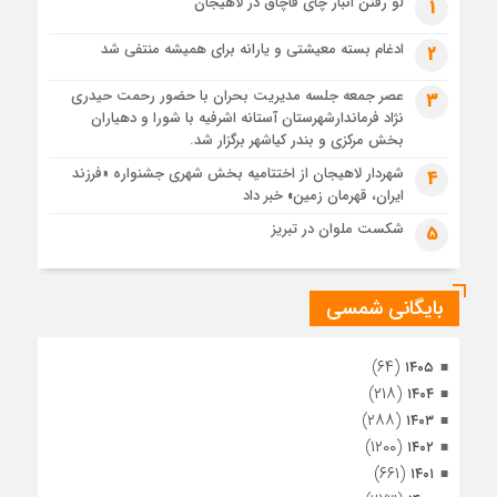
لو رفتن انبار چای قاچاق در لاهیجان
1
پس از طواف تهران، قم و عتبات… اینک سلامِ آخر در آستان امام
رئوف
ادغام بسته معیشتی و یارانه برای همیشه منتفی شد
2
1 ماه قبل
عصر جمعه جلسه مدیریت بحران با حضور رحمت حیدری
3
تصاویر هوایی مراسم تشییع پیکر مطهر آقای شهید ایران – مشهد
نژاد فرماندارشهرستان آستانه اشرفیه با شورا و دهیاران
1 ماه قبل
بخش مرکزی و بندر کیاشهر برگزار شد.
مراسم تشییع پیکر مطهر آقای شهید ایران – مشهد
شهردار لاهیجان از اختتامیه بخش شهری جشنواره «فرزند
4
ایران، قهرمان زمین» خبر داد
1 ماه قبل
تصاویری از تراکم جمعیت حاضر در میدان ثورهالعشرین نجف
شکست ملوان در تبریز
5
اشرف
بایگانی شمسی
(۶۴)
۱۴۰۵
(۲۱۸)
۱۴۰۴
(۲۸۸)
۱۴۰۳
(۱۲۰۰)
۱۴۰۲
(۶۶۱)
۱۴۰۱