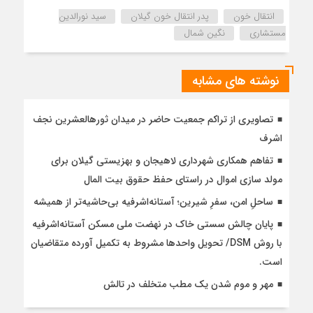
انتقال خون
پدر انتقال خون گیلان
سید نور‌الدین
مستشاری
نگین شمال
نوشته های مشابه
تصاویری از تراکم جمعیت حاضر در میدان ثورهالعشرین نجف
اشرف
تفاهم همکاری شهرداری لاهیجان و بهزیستی گیلان برای
مولد سازی اموال در راستای حفظ حقوق بیت المال
ساحلِ امن، سفرِ شیرین؛ آستانه‌اشرفیه بی‌حاشیه‌تر از همیشه
پایان چالش سستی خاک در نهضت ملی مسکن آستانه‌اشرفیه
با روش DSM/ تحویل واحدها مشروط به تکمیل آورده متقاضیان
است.
مهر و موم شدن یک مطب متخلف در تالش