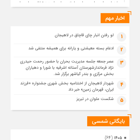
جشنواره ملی چای، حمایت از لاهیجان یا هزینه‌تراشی برای چای
ایرانی!؟
اخبار مهم
1 ماه قبل
پیکر مطهر رهبر شهید انقلاب در حرم مطهر رضوی آرام گرفت
1 ماه قبل
لو رفتن انبار چای قاچاق در لاهیجان
1
پس از طواف تهران، قم و عتبات… اینک سلامِ آخر در آستان امام
رئوف
ادغام بسته معیشتی و یارانه برای همیشه منتفی شد
2
1 ماه قبل
عصر جمعه جلسه مدیریت بحران با حضور رحمت حیدری
3
تصاویر هوایی مراسم تشییع پیکر مطهر آقای شهید ایران – مشهد
نژاد فرماندارشهرستان آستانه اشرفیه با شورا و دهیاران
1 ماه قبل
بخش مرکزی و بندر کیاشهر برگزار شد.
مراسم تشییع پیکر مطهر آقای شهید ایران – مشهد
شهردار لاهیجان از اختتامیه بخش شهری جشنواره «فرزند
4
ایران، قهرمان زمین» خبر داد
1 ماه قبل
تصاویری از تراکم جمعیت حاضر در میدان ثورهالعشرین نجف
شکست ملوان در تبریز
5
اشرف
بایگانی شمسی
(۶۴)
۱۴۰۵