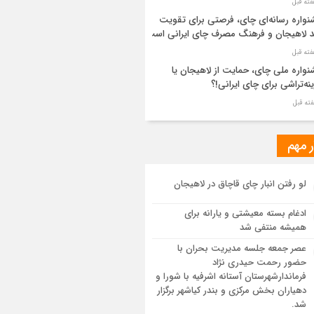
واره رسانه‌ای چای، فرصتی برای تقویت
د لاهیجان و فرهنگ مصرف چای ایرانی است
واره ملی چای، حمایت از لاهیجان یا
نه‌تراشی برای چای ایرانی!؟
ر مطهر رهبر شهید انقلاب در حرم مطهر
ی آرام گرفت
ر مهم
از طواف تهران، قم و عتبات… اینک سلامِ
لو رفتن انبار چای قاچاق در لاهیجان
 در آستان امام رئوف
ادغام بسته معیشتی و یارانه برای
ویر هوایی مراسم تشییع پیکر مطهر آقای
همیشه منتفی شد
د ایران – مشهد
عصر جمعه جلسه مدیریت بحران با
حضور رحمت حیدری نژاد
سم تشییع پیکر مطهر آقای شهید ایران –
فرماندارشهرستان آستانه اشرفیه با شورا و
هد
دهیاران بخش مرکزی و بندر کیاشهر برگزار
شد.