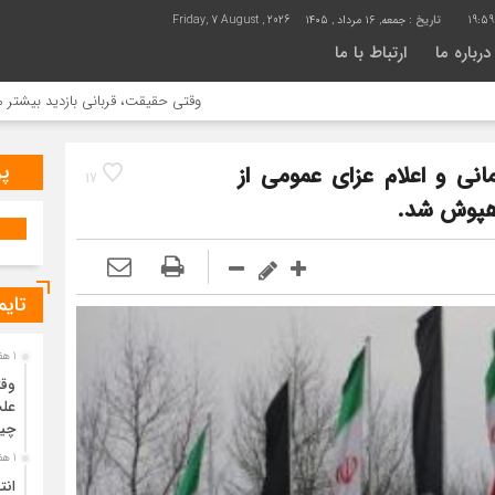
19:59
تاریخ :
جمعه, ۱۶ مرداد , ۱۴۰۵
Friday, 7 August , 2026
درباره ما
ارتباط با ما
وقتی حقیقت، قربانی بازدید بیشتر می شود | علت جم
پر
نی و اعلام عزای عمومی از
17
هپوش شد.
تایم
1 هفته قبل
وقت
علت
چی
1 هفته قبل
انت