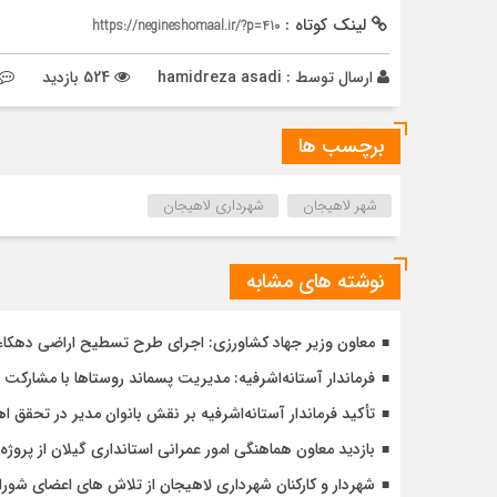
لینک کوتاه :
https://negineshomaal.ir/?p=410
ارسال توسط :
hamidreza asadi
524 بازدید
برچسب ها
شهر لاهیجان
شهرداری لاهیجان
نوشته های مشابه
معاون وزیر جهاد کشاورزی: اجرای طرح تسطیح اراضی دهکاء آس
فرماندار آستانه‌اشرفیه: مدیریت پسماند روستاها با مشارکت 
تأکید فرماندار آستانه‌اشرفیه بر نقش بانوان مدیر در تحقق
بازدید معاون هماهنگی امور عمرانی استانداری گیلان از پر
شهردار و کارکنان شهرداری لاهیجان از تلاش های اعضای شورا 