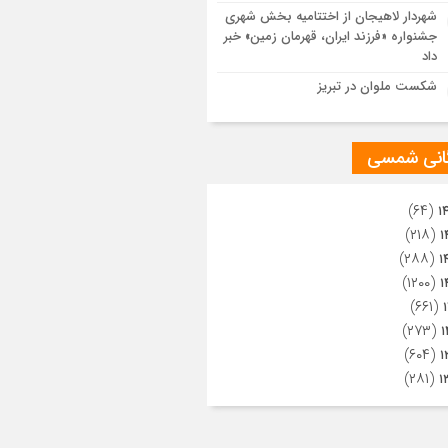
ویری از تراکم جمعیت حاضر در میدان
شهردار لاهیجان از اختتامیه بخش شهری
هالعشرین نجف اشرف
جشنواره «فرزند ایران، قهرمان زمین» خبر
داد
شکست ملوان در تبریز
گانی شمسی
(۶۴)
۱
(۲۱۸)
۱
(۲۸۸)
۱
(۱۲۰۰)
۱
(۶۶۱)
(۲۷۳)
۱
(۶۰۴)
۱
(۲۸۱)
۱