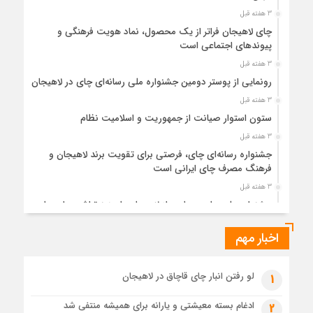
3 هفته قبل
چای لاهیجان فراتر از یک محصول، نماد هویت فرهنگی و
پیوندهای اجتماعی است
3 هفته قبل
رونمایی از پوستر دومین جشنواره ملی رسانه‌ای چای در لاهیجان
3 هفته قبل
ستون استوار صیانت از جمهوریت و اسلامیت نظام
3 هفته قبل
جشنواره رسانه‌ای چای، فرصتی برای تقویت برند لاهیجان و
فرهنگ مصرف چای ایرانی است
3 هفته قبل
جشنواره ملی چای، حمایت از لاهیجان یا هزینه‌تراشی برای چای
ایرانی!؟
اخبار مهم
1 ماه قبل
پیکر مطهر رهبر شهید انقلاب در حرم مطهر رضوی آرام گرفت
1 ماه قبل
لو رفتن انبار چای قاچاق در لاهیجان
1
پس از طواف تهران، قم و عتبات… اینک سلامِ آخر در آستان امام
رئوف
ادغام بسته معیشتی و یارانه برای همیشه منتفی شد
2