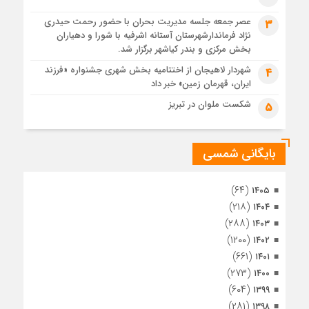
1 ماه قبل
عصر جمعه جلسه مدیریت بحران با حضور رحمت حیدری
3
تصاویر هوایی مراسم تشییع پیکر مطهر آقای شهید ایران – مشهد
نژاد فرماندارشهرستان آستانه اشرفیه با شورا و دهیاران
1 ماه قبل
بخش مرکزی و بندر کیاشهر برگزار شد.
مراسم تشییع پیکر مطهر آقای شهید ایران – مشهد
شهردار لاهیجان از اختتامیه بخش شهری جشنواره «فرزند
4
ایران، قهرمان زمین» خبر داد
1 ماه قبل
تصاویری از تراکم جمعیت حاضر در میدان ثورهالعشرین نجف
شکست ملوان در تبریز
5
اشرف
بایگانی شمسی
(۶۴)
۱۴۰۵
(۲۱۸)
۱۴۰۴
(۲۸۸)
۱۴۰۳
(۱۲۰۰)
۱۴۰۲
(۶۶۱)
۱۴۰۱
(۲۷۳)
۱۴۰۰
(۶۰۴)
۱۳۹۹
(۲۸۱)
۱۳۹۸