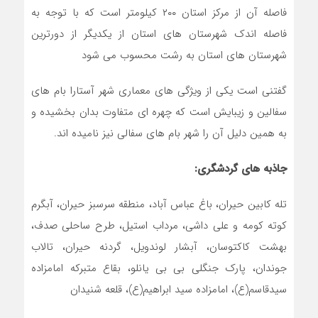
فاصله آن از مرکز استان ۲۰۰ کیلومتر است که با توجه به
فاصله اندک شهرستان های استان از یکدیگر از دورترین
شهرستان های استان به رشت محسوب می شود
گفتنی است یکی از ویژگی های معماری شهر آستارا بام های
سفالین و زیبایش است که چهره ای متفاوت بدان بخشیده و
به همین دلیل آن را شهر بام های سفالی نیز نامیده اند.
جاذبه های گردشگری:
تله کابین حیران، باغ عباس آباد، منطقه سرسبز حیران، آبگرم
کوته کومه و علی داشی، مرداب استیل، طرح ساحلی صدف،
بهشت کاکتوسان، آبشار لوندویل، گردنه حیران، تالاب
جوندان، پارک جنگلی بی بی یانلو، بقاع متبرکه امامزاده
سیدقاسم(ع)، امامزاده سید ابراهیم(ع)، قلعه شنیدان