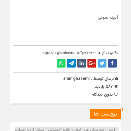
آدینه صوفی
لینک کوتاه :
https://negineshomaal.ir/?p=7494
ارسال توسط :
amir ghasemi
587 بازدید
بدون دیدگاه
برچسب ها
آستارا، شهرستان های گیلان، جاذبه گردشگری آستارا، گردنه حیران،