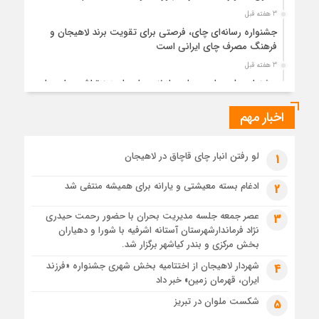
3 هفته قبل
جشنواره رسانه‌ای چای، فرصتی برای تقویت برند لاهیجان و
فرهنگ مصرف چای ایرانی است
3 هفته قبل
جشنواره ملی چای، حمایت از لاهیجان یا هزینه‌تراشی برای چای
ایرانی!؟
اخبار مهم
4 هفته قبل
پیکر مطهر رهبر شهید انقلاب در حرم مطهر رضوی آرام گرفت
4 هفته قبل
لو رفتن انبار چای قاچاق در لاهیجان
1
پس از طواف تهران، قم و عتبات… اینک سلامِ آخر در آستان امام
رئوف
ادغام بسته معیشتی و یارانه برای همیشه منتفی شد
2
4 هفته قبل
عصر جمعه جلسه مدیریت بحران با حضور رحمت حیدری
3
تصاویر هوایی مراسم تشییع پیکر مطهر آقای شهید ایران – مشهد
نژاد فرماندارشهرستان آستانه اشرفیه با شورا و دهیاران
4 هفته قبل
بخش مرکزی و بندر کیاشهر برگزار شد.
مراسم تشییع پیکر مطهر آقای شهید ایران – مشهد
شهردار لاهیجان از اختتامیه بخش شهری جشنواره «فرزند
4
ایران، قهرمان زمین» خبر داد
1 ماه قبل
تصاویری از تراکم جمعیت حاضر در میدان ثورهالعشرین نجف
شکست ملوان در تبریز
5
اشرف