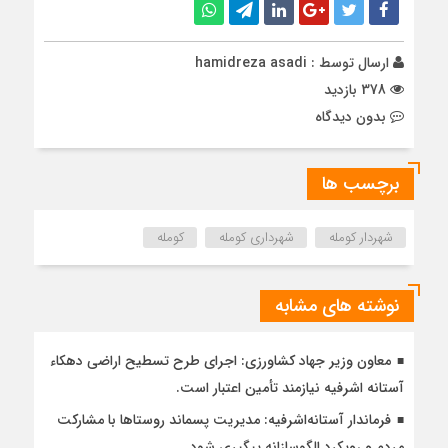
ارسال توسط :
hamidreza asadi
378 بازدید
بدون دیدگاه
برچسب ها
شهردار کومله
شهرداری کومله
کومله
نوشته های مشابه
معاون وزیر جهاد کشاورزی: اجرای طرح تسطیح اراضی دهکاء
آستانه اشرفیه نیازمند تأمین اعتبار است.
فرماندار آستانه‌اشرفیه: مدیریت پسماند روستاها با مشارکت
مردم و رویکرد الگوسازانه پیگیری شود.