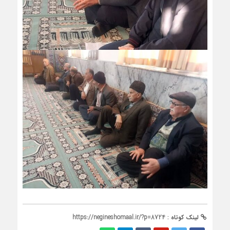
لینک کوتاه :
https://negineshomaal.ir/?p=8724