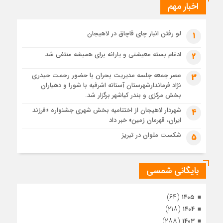
اخبار مهم
4 هفته قبل
پیکر مطهر رهبر شهید انقلاب در حرم مطهر رضوی آرام گرفت
4 هفته قبل
لو رفتن انبار چای قاچاق در لاهیجان
1
پس از طواف تهران، قم و عتبات… اینک سلامِ آخر در آستان امام
رئوف
ادغام بسته معیشتی و یارانه برای همیشه منتفی شد
2
4 هفته قبل
عصر جمعه جلسه مدیریت بحران با حضور رحمت حیدری
3
تصاویر هوایی مراسم تشییع پیکر مطهر آقای شهید ایران – مشهد
نژاد فرماندارشهرستان آستانه اشرفیه با شورا و دهیاران
4 هفته قبل
بخش مرکزی و بندر کیاشهر برگزار شد.
مراسم تشییع پیکر مطهر آقای شهید ایران – مشهد
شهردار لاهیجان از اختتامیه بخش شهری جشنواره «فرزند
4
ایران، قهرمان زمین» خبر داد
4 هفته قبل
تصاویری از تراکم جمعیت حاضر در میدان ثورهالعشرین نجف
شکست ملوان در تبریز
5
اشرف
بایگانی شمسی
(۶۴)
۱۴۰۵
(۲۱۸)
۱۴۰۴
(۲۸۸)
۱۴۰۳