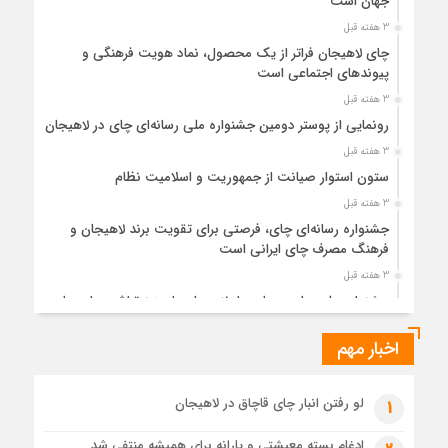
جهان است
3 هفته قبل
چای لاهیجان فراتر از یک محصول، نماد هویت فرهنگی و
پیوندهای اجتماعی است
3 هفته قبل
رونمایی از پوستر دومین جشنواره ملی رسانه‌ای چای در لاهیجان
3 هفته قبل
ستون استوار صیانت از جمهوریت و اسلامیت نظام
3 هفته قبل
جشنواره رسانه‌ای چای، فرصتی برای تقویت برند لاهیجان و
فرهنگ مصرف چای ایرانی است
3 هفته قبل
جشنواره ملی چای، حمایت از لاهیجان یا هزینه‌تراشی برای چای
ایرانی!؟
اخبار مهم
1 ماه قبل
پیکر مطهر رهبر شهید انقلاب در حرم مطهر رضوی آرام گرفت
1 ماه قبل
لو رفتن انبار چای قاچاق در لاهیجان
1
پس از طواف تهران، قم و عتبات… اینک سلامِ آخر در آستان امام
رئوف
ادغام بسته معیشتی و یارانه برای همیشه منتفی شد