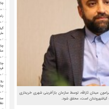
چا
1 هفته قبل
رتب
2 هفته قبل
گیل
مل
2 هفته قبل
چای
مشت
2 هفته قبل
چای
فره
2 هفته قبل
رون
چای
رامون میدان ثارالله، توسط سازمان بازآفرینی شهری خریداری
3 هفته قبل
 کیاشهروندان است، محقق شود.
ستو
نظا