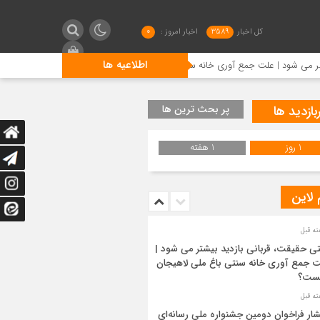
کل اخبار
3589
اخبار امروز :
0
اطلاعیه ها
| علت جمع آوری خانه سنتی باغ ملی لاهیجان چیست؟
انتشار ف
بازدید ها
پر بحث ترین ها
1 روز
1 هفته
 لاین
ی حقیقت، قربانی بازدید بیشتر می شود |
 جمع آوری خانه سنتی باغ ملی لاهیجان
ست؟
شار فراخوان دومین جشنواره ملی رسانه‌ای