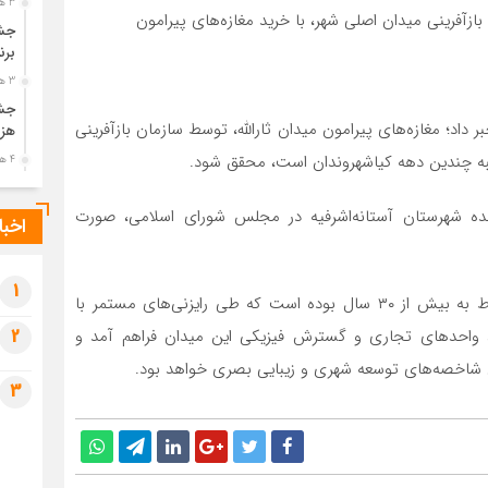
3 هفته قبل
ازآفرینی میدان اصلی شهر، با خرید مغازه‌های پیرامون
جشن
برن
3 هفته قبل
جشن
داد؛ مغازه‌های پیرامون میدان ثارالله، توسط سازمان بازآفرینی
هزی
به چندین دهه کیاشهروندان است، محقق شود.
4 هفته قبل
پیک
رضو
ده شهرستان آستانه‌اشرفیه در مجلس شورای اسلامی، صورت
اخبا
4 هفته قبل
پس 
آخر
1
لازم به‌توضیح است: گسترش میدان ثارالله مطالبه‌ای مربوط به بیش از ۳۰ سال بوده است که طی رایزنی‌های مستمر با
4 هفته قبل
 واحد‌های تجاری و گسترش فیزیکی این میدان فراهم آمد و
2
تصا
شهی
ردن شاخصه‌های توسعه شهری و زیبایی بصری خواهد بود.
3
4 هفته قبل
مرا
مش
1 ماه قبل