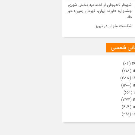
ویری از تراکم جمعیت حاضر در میدان
شهردار لاهیجان از اختتامیه بخش شهری
هالعشرین نجف اشرف
جشنواره «فرزند ایران، قهرمان زمین» خبر
داد
شکست ملوان در تبریز
گانی شمسی
(۶۴)
۱
(۲۱۸)
۱
(۲۸۸)
۱
(۱۲۰۰)
۱
(۶۶۱)
(۲۷۳)
۱
(۶۰۴)
۱
(۲۸۱)
۱