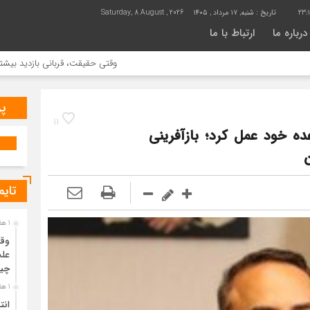
23:1
تاریخ :
شنبه, ۱۷ مرداد , ۱۴۰۵
Saturday, 8 August , 2026
درباره ما
ارتباط با ما
وقتی حقیقت، قربانی بازدید بیشتر می شود 
پر
11
ده خود عمل کرد؛ بازآفرینی
ن
تایم
1 هفته قبل
وقت
علت
چی
1 هفته قبل
انت