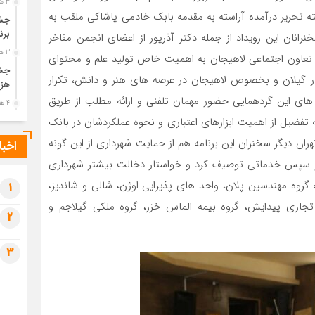
3 هفته قبل
شته تحریر درآمده آراسته به مقدمه بابک خادمی پاشاکی ملقب به
جشن
برن
نرانان این رویداد از جمله دکتر آذرپور از اعضای انجمن مفاخر
3 هفته قبل
 تعاون اجتماعی لاهیجان به اهمیت خاص تولید علم و محتوای
جشن
خار گیلان و بخصوص لاهیجان در عرصه های هنر و دانش، تکرار
هزی
های این گردهمایی حضور مهمان تلفنی و ارائه مطلب از طریق
4 هفته قبل
به تفضیل از اهمیت ابزارهای اعتباری و نحوه عملکردشان در بانک
پیک
رضو
ن دیگر سخنران این برنامه هم از حمایت شهرداری از این گونه
اخبا
4 هفته قبل
گی و سپس خدماتی توصیف کرد و خواستار دخالت بیشتر شهرداری
پس 
ه گروه مهندسین پلان، واحد های پذیرایی اوژن، شالی و شاندیز،
آخر
1
 تجاری پیدایش، گروه بیمه الماس خزر، گروه ملکی گیلاجم و
4 هفته قبل
2
تصا
شهی
3
4 هفته قبل
مرا
مش
1 ماه قبل