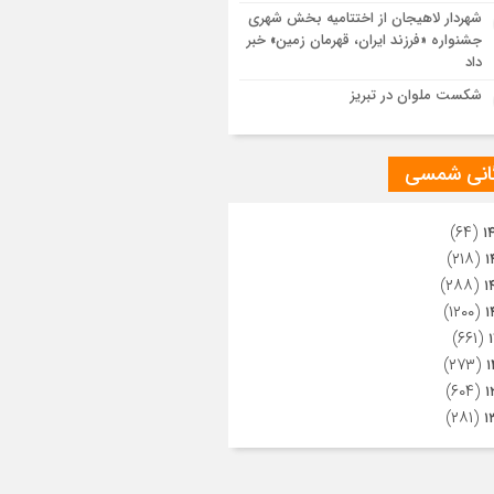
ویری از تراکم جمعیت حاضر در میدان
شهردار لاهیجان از اختتامیه بخش شهری
هالعشرین نجف اشرف
جشنواره «فرزند ایران، قهرمان زمین» خبر
داد
شکست ملوان در تبریز
گانی شمسی
(۶۴)
۱
(۲۱۸)
۱
(۲۸۸)
۱
(۱۲۰۰)
۱
(۶۶۱)
(۲۷۳)
۱
(۶۰۴)
۱
(۲۸۱)
۱