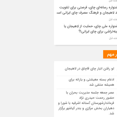
واره رسانه‌ای چای، فرصتی برای تقویت
د لاهیجان و فرهنگ مصرف چای ایرانی است
واره ملی چای، حمایت از لاهیجان یا
نه‌تراشی برای چای ایرانی!؟
ر مطهر رهبر شهید انقلاب در حرم مطهر
ی آرام گرفت
ر مهم
از طواف تهران، قم و عتبات… اینک سلامِ
لو رفتن انبار چای قاچاق در لاهیجان
 در آستان امام رئوف
ادغام بسته معیشتی و یارانه برای
ویر هوایی مراسم تشییع پیکر مطهر آقای
همیشه منتفی شد
د ایران – مشهد
عصر جمعه جلسه مدیریت بحران با
حضور رحمت حیدری نژاد
سم تشییع پیکر مطهر آقای شهید ایران –
فرماندارشهرستان آستانه اشرفیه با شورا و
هد
دهیاران بخش مرکزی و بندر کیاشهر برگزار
شد.