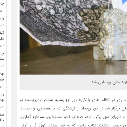
چا
1 هفته قبل
رتب
2 هفته قبل
گیل
مل
2 هفته قبل
چای
مشت
2 هفته قبل
چای
فره
لاهیجان رونمایی شد.
2 هفته قبل
رون
عتباری در نظام های بانکی» روز چهارشنبه ششم اردیبهشت در
چای
 برگزار شد.
در این رویداد از فرهنگی که با همکاری و حمایت
3 هفته قبل
ستو
 شورای شهر برگزار شد، اصحاب قلم، مسئولین، سرمایه گذاران،
نظا
ان حضور داشتند.
کتاب مزبور که به قلم عبدالله کوزه گر و آرش