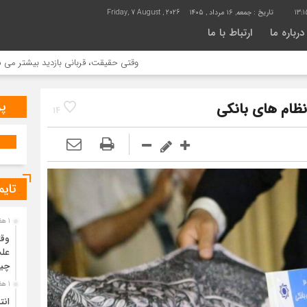
13:1
تاریخ :
جمعه, ۱۶ مرداد , ۱۴۰۵
Friday, 7 August , 2026
درباره ما
ارتباط با ما
وقتی حقیقت، قربانی بازدید بیشتر می شود | علت جمع آوری خانه سنتی باغ
پر
 نظام های بانکی
14
تایم
1 هفته قبل
وقت
علت
چی
1 هفته قبل
انت