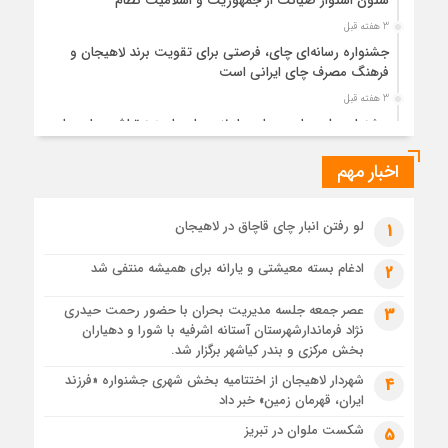
ستون استوار صیانت از جمهوریت و اسلامیت نظام
3 هفته قبل
جشنواره رسانه‌ای چای، فرصتی برای تقویت برند لاهیجان و
فرهنگ مصرف چای ایرانی است
3 هفته قبل
جشنواره ملی چای، حمایت از لاهیجان یا هزینه‌تراشی برای چای
ایرانی!؟
اخبار مهم
4 هفته قبل
پیکر مطهر رهبر شهید انقلاب در حرم مطهر رضوی آرام گرفت
4 هفته قبل
لو رفتن انبار چای قاچاق در لاهیجان
1
پس از طواف تهران، قم و عتبات… اینک سلامِ آخر در آستان امام
رئوف
ادغام بسته معیشتی و یارانه برای همیشه منتفی شد
2
4 هفته قبل
عصر جمعه جلسه مدیریت بحران با حضور رحمت حیدری
3
تصاویر هوایی مراسم تشییع پیکر مطهر آقای شهید ایران – مشهد
نژاد فرماندارشهرستان آستانه اشرفیه با شورا و دهیاران
4 هفته قبل
بخش مرکزی و بندر کیاشهر برگزار شد.
مراسم تشییع پیکر مطهر آقای شهید ایران – مشهد
شهردار لاهیجان از اختتامیه بخش شهری جشنواره «فرزند
4
ایران، قهرمان زمین» خبر داد
1 ماه قبل
تصاویری از تراکم جمعیت حاضر در میدان ثورهالعشرین نجف
شکست ملوان در تبریز
5
اشرف