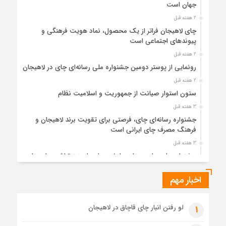
جهان است
2 هفته قبل
چای لاهیجان فراتر از یک محصول، نماد هویت فرهنگی و
پیوندهای اجتماعی است
2 هفته قبل
رونمایی از پوستر دومین جشنواره ملی رسانه‌ای چای در لاهیجان
2 هفته قبل
ستون استوار صیانت از جمهوریت و اسلامیت نظام
3 هفته قبل
جشنواره رسانه‌ای چای، فرصتی برای تقویت برند لاهیجان و
فرهنگ مصرف چای ایرانی است
3 هفته قبل
جشنواره ملی چای، حمایت از لاهیجان یا هزینه‌تراشی برای چای
ایرانی!؟
اخبار مهم
3 هفته قبل
پیکر مطهر رهبر شهید انقلاب در حرم مطهر رضوی آرام گرفت
4 هفته قبل
لو رفتن انبار چای قاچاق در لاهیجان
1
پس از طواف تهران، قم و عتبات… اینک سلامِ آخر در آستان امام