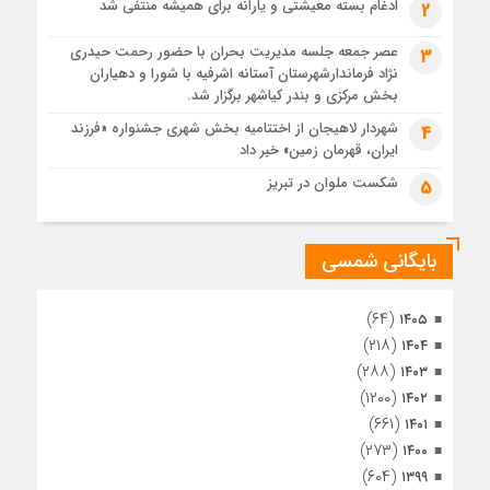
رئوف
ادغام بسته معیشتی و یارانه برای همیشه منتفی شد
2
4 هفته قبل
عصر جمعه جلسه مدیریت بحران با حضور رحمت حیدری
3
تصاویر هوایی مراسم تشییع پیکر مطهر آقای شهید ایران – مشهد
نژاد فرماندارشهرستان آستانه اشرفیه با شورا و دهیاران
4 هفته قبل
بخش مرکزی و بندر کیاشهر برگزار شد.
مراسم تشییع پیکر مطهر آقای شهید ایران – مشهد
شهردار لاهیجان از اختتامیه بخش شهری جشنواره «فرزند
4
ایران، قهرمان زمین» خبر داد
4 هفته قبل
تصاویری از تراکم جمعیت حاضر در میدان ثورهالعشرین نجف
شکست ملوان در تبریز
5
اشرف
بایگانی شمسی
(۶۴)
۱۴۰۵
(۲۱۸)
۱۴۰۴
(۲۸۸)
۱۴۰۳
(۱۲۰۰)
۱۴۰۲
(۶۶۱)
۱۴۰۱
(۲۷۳)
۱۴۰۰
(۶۰۴)
۱۳۹۹